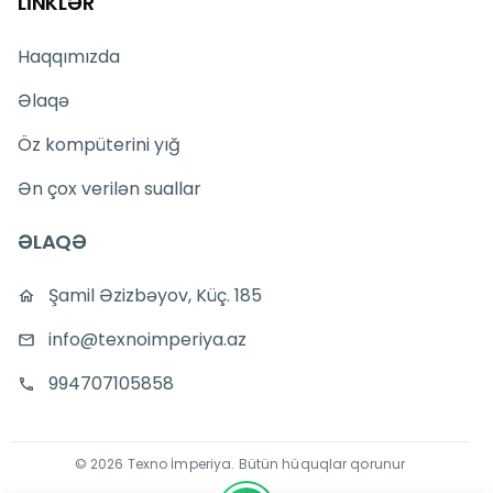
LİNKLƏR
Haqqımızda
Əlaqə
Öz kompüterini yığ
Ən çox verilən suallar
ƏLAQƏ
Şamil Əzizbəyov, Küç. 185
info@texnoimperiya.az
994707105858
©
2026
Texno İmperiya
.
Bütün hüquqlar qorunur