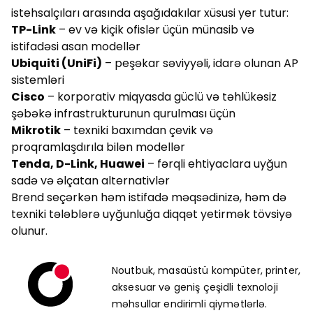
istehsalçıları arasında aşağıdakılar xüsusi yer tutur:
TP-Link
– ev və kiçik ofislər üçün münasib və
istifadəsi asan modellər
Ubiquiti (UniFi)
– peşəkar səviyyəli, idarə olunan AP
sistemləri
Cisco
– korporativ miqyasda güclü və təhlükəsiz
şəbəkə infrastrukturunun qurulması üçün
Mikrotik
– texniki baxımdan çevik və
proqramlaşdırıla bilən modellər
Tenda, D-Link, Huawei
– fərqli ehtiyaclara uyğun
sadə və əlçatan alternativlər
Brend seçərkən həm istifadə məqsədinizə, həm də
texniki tələblərə uyğunluğa diqqət yetirmək tövsiyə
olunur.
Noutbuk, masaüstü kompüter, printer,
aksesuar və geniş çeşidli texnoloji
məhsullar endirimli qiymətlərlə.