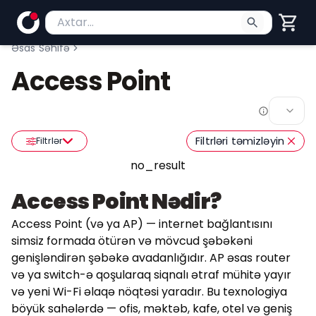
Məhsul axtar
Axtarış üçün ən azı 2 simvol yazın. Göndərmək üç
Əsas Səhifə
Access Point
Filtrləri təmizləyin
Filtrlər
no_result
Access Point Nədir?
Access Point (və ya AP) — internet bağlantısını
simsiz formada ötürən və mövcud şəbəkəni
genişləndirən şəbəkə avadanlığıdır. AP əsas router
və ya switch-ə qoşularaq siqnalı ətraf mühitə yayır
və yeni Wi-Fi əlaqə nöqtəsi yaradır. Bu texnologiya
böyük sahələrdə — ofis, məktəb, kafe, otel və geniş