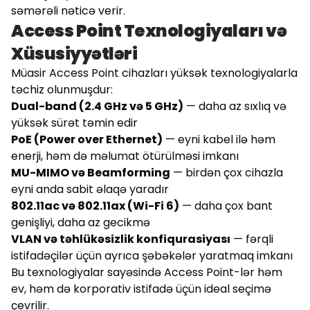
səmərəli nəticə verir.
Access Point Texnologiyaları və
Xüsusiyyətləri
Müasir Access Point cihazları yüksək texnologiyalarla
təchiz olunmuşdur:
Dual-band (2.4 GHz və 5 GHz)
— daha az sıxlıq və
yüksək sürət təmin edir
PoE (Power over Ethernet)
— eyni kabel ilə həm
enerji, həm də məlumat ötürülməsi imkanı
MU-MIMO və Beamforming
— birdən çox cihazla
eyni anda sabit əlaqə yaradır
802.11ac və 802.11ax (Wi-Fi 6)
— daha çox bant
genişliyi, daha az gecikmə
VLAN və təhlükəsizlik konfiqurasiyası
— fərqli
istifadəçilər üçün ayrıca şəbəkələr yaratmaq imkanı
Bu texnologiyalar sayəsində Access Point-lər həm
ev, həm də korporativ istifadə üçün ideal seçimə
çevrilir.