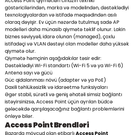
Access Point qiymətləri cihazın texniki
göstəricilərindən, marka və modelindən, dəstəklədiyi
texnologiyalardan və istifadə məqsədindən asılı
olaraq dəyişir. Ev üçün nəzərdə tutulmuş sadə AP
modelləri daha münasib qiymətə təklif olunur. Lakin
biznes səviyyəli, idarə olunan (managed), çoxlu
istifadəçi və VLAN dəstəyi olan modellər daha yüksək
qiymətə olur.
Qiymətə həmçinin aşağıdakılar təsir edir:
Dəstəklədiyi Wi-Fi standartı (Wi-Fi 5 və ya Wi-Fi 6)
Antena sayı və gücü
Güc qidalanması növü (adapter və ya PoE)
Daxili təhlükəsizlik və idarəetmə funksiyaları
Əgər stabil, sürətli və geniş əhatəli simsiz bağlantı
istəyirsinizsə, Access Point üçün ayrılan büdcə
gələcəkdə qarşılaşacağınız bağlantı problemlərini
önləyə bilər.
Access Point Brendləri
Bazarda mövcud olan etibarlı
Access Point