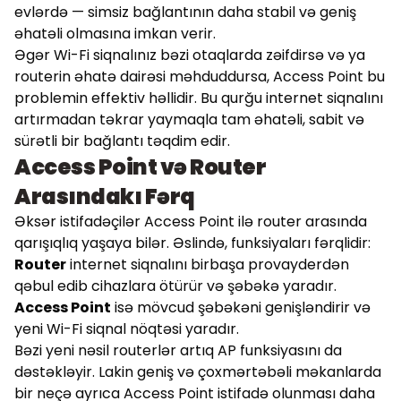
evlərdə — simsiz bağlantının daha stabil və geniş
əhatəli olmasına imkan verir.
Əgər Wi-Fi siqnalınız bəzi otaqlarda zəifdirsə və ya
routerin əhatə dairəsi məhduddursa, Access Point bu
problemin effektiv həllidir. Bu qurğu internet siqnalını
artırmadan təkrar yaymaqla tam əhatəli, sabit və
sürətli bir bağlantı təqdim edir.
Access Point və Router
Arasındakı Fərq
Əksər istifadəçilər Access Point ilə router arasında
qarışıqlıq yaşaya bilər. Əslində, funksiyaları fərqlidir:
Router
internet siqnalını birbaşa provayderdən
qəbul edib cihazlara ötürür və şəbəkə yaradır.
Access Point
isə mövcud şəbəkəni genişləndirir və
yeni Wi-Fi siqnal nöqtəsi yaradır.
Bəzi yeni nəsil routerlər artıq AP funksiyasını da
dəstəkləyir. Lakin geniş və çoxmərtəbəli məkanlarda
bir neçə ayrıca Access Point istifadə olunması daha