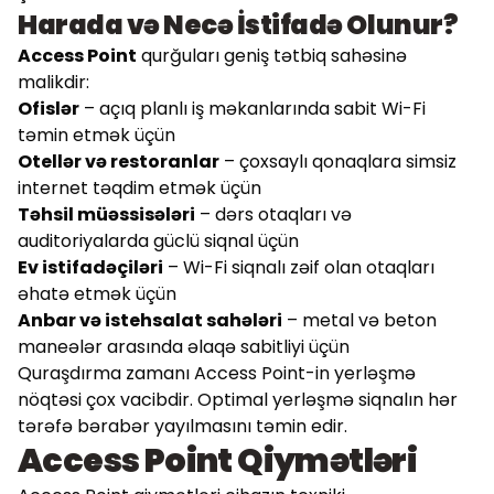
Harada və Necə İstifadə Olunur?
Access Point
qurğuları geniş tətbiq sahəsinə
malikdir:
Ofislər
– açıq planlı iş məkanlarında sabit Wi-Fi
təmin etmək üçün
Otellər və restoranlar
– çoxsaylı qonaqlara simsiz
internet təqdim etmək üçün
Təhsil müəssisələri
– dərs otaqları və
auditoriyalarda güclü siqnal üçün
Ev istifadəçiləri
– Wi-Fi siqnalı zəif olan otaqları
əhatə etmək üçün
Anbar və istehsalat sahələri
– metal və beton
maneələr arasında əlaqə sabitliyi üçün
Quraşdırma zamanı Access Point-in yerləşmə
nöqtəsi çox vacibdir. Optimal yerləşmə siqnalın hər
tərəfə bərabər yayılmasını təmin edir.
Access Point Qiymətləri