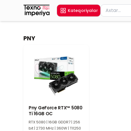
Məhsul axtar
Kateqoriyalar
Axtarış üçün 
PNY
Pny GeForce RTX™ 5080
Ti 16GB OC
RTX 5080 | 16GB GDDR7 | 256
bit | 2730 MHz | 360W | TI1250