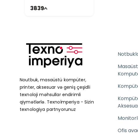
3839
Notbukl
Masaüst
Komput
Noutbuk, masaüstü kompüter,
Kompüter
printer, aksesuar və geniş çeşidli
texnoloji məhsullar endirimli
Kompüt
qiymətlərlə. Texnoİmperiya - Sizin
Aksesuar
texnologiya partnyorunuz
Monitorl
Ofis ava