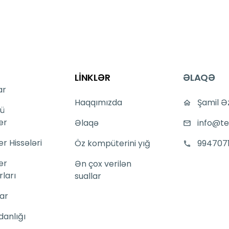
LİNKLƏR
ƏLAQƏ
ar
Haqqımızda
Şamil Ə
ü
er
Əlaqə
info@te
 Hissələri
Öz kompüterini yığ
994707
er
Ən çox verilən
ları
suallar
ar
danlığı