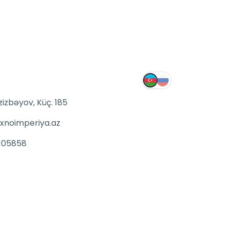
zizbəyov, Küç. 185
xnoimperiya.az
105858