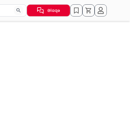
Əlaqə
sın və ya nəticələr arasında keçid etmək üçün ox düymələr