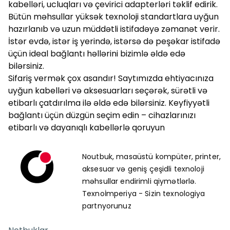
kabelləri, ucluqları və çevirici adapterləri təklif edirik.
Bütün məhsullar yüksək texnoloji standartlara uyğun
hazırlanıb və uzun müddətli istifadəyə zəmanət verir.
İstər evdə, istər iş yerində, istərsə də peşəkar istifadə
üçün ideal bağlantı həllərini bizimlə əldə edə
bilərsiniz.
Sifariş vermək çox asandır! Saytımızda ehtiyacınıza
uyğun kabelləri və aksesuarları seçərək, sürətli və
etibarlı çatdırılma ilə əldə edə bilərsiniz. Keyfiyyətli
bağlantı üçün düzgün seçim edin – cihazlarınızı
etibarlı və dayanıqlı kabellərlə qoruyun
Noutbuk, masaüstü kompüter, printer,
aksesuar və geniş çeşidli texnoloji
məhsullar endirimli qiymətlərlə.
Texnoİmperiya - Sizin texnologiya
partnyorunuz