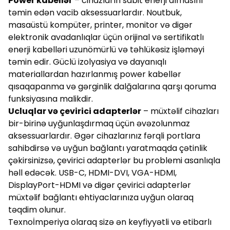
Power kabellər
– cihazların sabit enerji almasını
təmin edən vacib aksessuarlardır. Noutbuk,
masaüstü kompüter, printer, monitor və digər
elektronik avadanlıqlar üçün orijinal və sertifikatlı
enerji kabelləri uzunömürlü və təhlükəsiz işləməyi
təmin edir. Güclü izolyasiya və dayanıqlı
materiallardan hazırlanmış power kabellər
qısaqapanma və gərginlik dalğalarına qarşı qoruma
funksiyasına malikdir.
Ucluqlar və çevirici adapterlər
– müxtəlif cihazları
bir-birinə uyğunlaşdırmaq üçün əvəzolunmaz
aksessuarlardır. Əgər cihazlarınız fərqli portlara
sahibdirsə və uyğun bağlantı yaratmaqda çətinlik
çəkirsinizsə, çevirici adapterlər bu problemi asanlıqla
həll edəcək. USB-C, HDMI-DVI, VGA-HDMI,
DisplayPort-HDMI və digər çevirici adapterlər
müxtəlif bağlantı ehtiyaclarınıza uyğun olaraq
təqdim olunur.
Texnoİmperiya olaraq sizə ən keyfiyyətli və etibarlı