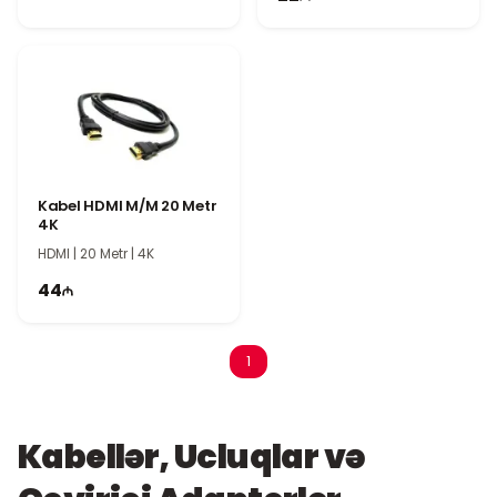
Kabel HDMI M/M 20 Metr
4K
HDMI | 20 Metr | 4K
44
1
Kabellər, Ucluqlar və