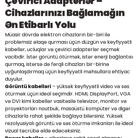
Çevirici Adapterlər –
Cihazlarınızı Bağlamağın
Ən Etibarlı Yolu
Müasir dövrdə elektron cihazların bir-biri ilə
problemsiz əlaqə qurması üçün düzgün və keyfiyyətli
kabellər, ucluqlar və çevirici adapterlər seçmək
vacibdir. İstər görüntü ötürmək, istər enerji bağlantısı
qurmaq, istərsə də fərqli cihazları bir-birinə
uyğunlaşdırmaq üçün keyfiyyətli məhsullara ehtiyac
duyulur.
Görüntü kabelləri
– yüksək keyfiyyətli video və səs
ötürmək üçün ideal seçimdir. HDMI, DisplayPort, VGA
və DVI kimi kabellər vasitəsilə televizor, monitor və
proyektorları noutbuk, masaüstü kompüter və digər
cihazlarla rahat şəkildə bağlaya bilərsiniz. Yüksək
rezolyusiyalı görüntü və səs ötürmə imkanları ilə ideal
vizual təcrübə əldə edəcəksiniz.