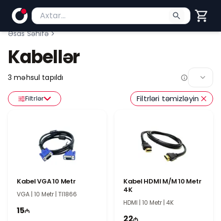
Məhsul axtar
Axtarış üçün ən azı 2 simvol yazın. Göndərmək üç
Əsas Səhifə
Kabellər
3
məhsul tapıldı
Filtrləri təmizləyin
Filtrlər
Kabel VGA 10 Metr
Kabel HDMI M/M 10 Metr
4K
VGA | 10 Metr | TI1866
HDMI | 10 Metr | 4K
15
22