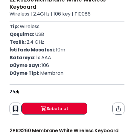
Keyboard
Wireless | 2.4GHz | 106 key | TI0086
Tip: 
Wireless
Qoşulma: 
USB
Tezlik: 
2.4 GHz
İstifadə Məsafəsi: 
10m
Batareya: 
1x AAA
Düymə Sayı: 
106
Düymə Tipi: 
Membran
25
Səbətə at
Paylaş
2E KS260 Membrane White Wireless Keyboard