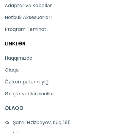
Adapter və Kabellər
Notbuk Aksesuarları
Proqram Təminatı
LİNKLƏR
Haqqımızda
Əlaqə
Öz kompüterini yığ
Ən çox verilən suallar
ƏLAQƏ
Şamil Əzizbəyov, Küç. 185