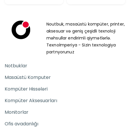
Noutbuk, masaüstü kompüter, printer,
aksesuar və geniş çeşidli texnoloji
məhsullar endirimli qiymətlərlə.
Texnoİmperiya - Sizin texnologiya
partnyorunuz
Notbuklar
Masaüstü Komputer
Kompüter Hissələri
Kompüter Aksesuarları
Monitorlar
Ofis avadanlığı