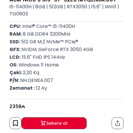
i5-11400H | 8GB | 512GB | RTX3050 | 15.6" | Win11 |
TG0603
CPU:
Intel® Core™ 
i5-11400H
RAM: 
8 GB DDR4 3200MHz
SSD: 
512 GB M.2 NVMe™ PCIe® 
GFX: 
NVIDIA GeForce RTX 3050 4GB
LCD:
15.6" FHD IPS 144Hz
OS:
 Windows 11 Home
Çəki: 
2.20 Kq
P/N: 
NH.QENSA.007
Zəmanət :
 12 Ay
2350
Səbətə at
Paylaş