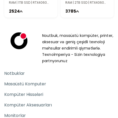
RAM | 1TB SSD | RTX4060
RAM | 2TB SSD | RTX4060
8GB | 16" WUXGA | 180Hz
8GB | 18" WQXGA | 165Hz |
2524
3785
Win11
Noutbuk, masaüstü kompüter, printer,
aksesuar və geniş çeşidli texnoloji
məhsullar endirimli qiymətlərlə.
Texnoİmperiya - Sizin texnologiya
partnyorunuz
Notbuklar
Masaüstü Komputer
Kompüter Hissələri
Kompüter Aksesuarları
Monitorlar