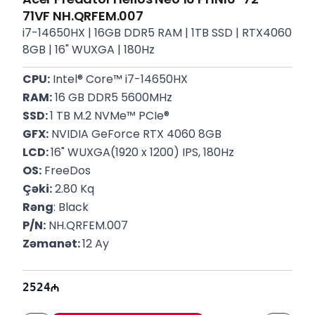
71VF NH.QRFEM.007
i7-14650HX | 16GB DDR5 RAM | 1TB SSD | RTX4060
8GB | 16" WUXGA | 180Hz
CPU:
 Intel® Core™ i7-14650HX
RAM:
 16 GB DDR5 5600MHz
SSD: 
1 TB M.2 NVMe™ PCIe®
GFX:
 NVIDIA GeForce RTX 4060 8GB
LCD: 
16" WUXGA(1920 x 1200) IPS, 180Hz
OS:
 FreeDos
Çəki:
 2.80 Kq
Rəng
: Black
P/N:
 NH.QRFEM.007
Zəmanət: 
12 Ay
2524