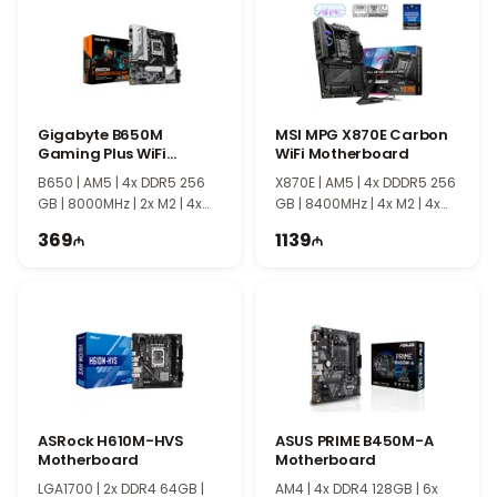
və uzunömürlü işləmə xüsusiyyətləri ASUS H110M-K
modelini ev və ofis kompüterləri üçün uğurlu ana plata
seçimlərindən birinə çevirir.
Gigabyte B650M
MSI MPG X870E Carbon
Gaming Plus WiFi
WiFi Motherboard
Motherboard
B650 | AM5 | 4x DDR5 256
X870E | AM5 | 4x DDDR5 256
GB | 8000MHz | 2x M2 | 4x
GB | 8400MHz | 4x M2 | 4x
SATA | mATX
SATA | ATX
369
1139
ASRock H610M-HVS
ASUS PRIME B450M-A
Motherboard
Motherboard
LGA1700​​​​​​​ | 2x DDR4 64GB |
AM4 | 4x DDR4 128GB | 6x