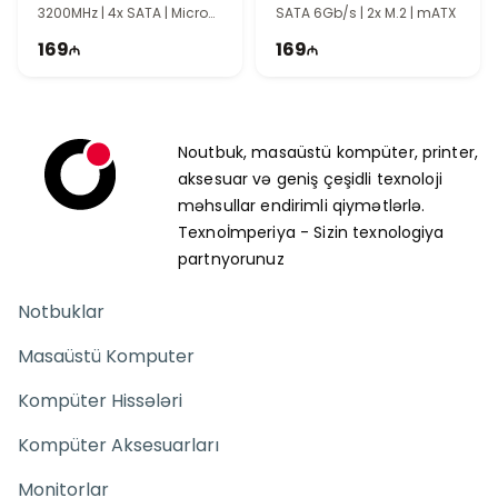
3200MHz | 4x SATA | Micro
SATA 6Gb/s | 2x M.2 | mATX
ATX
169
169
Noutbuk, masaüstü kompüter, printer,
aksesuar və geniş çeşidli texnoloji
məhsullar endirimli qiymətlərlə.
Texnoİmperiya - Sizin texnologiya
partnyorunuz
Notbuklar
Masaüstü Komputer
Kompüter Hissələri
Kompüter Aksesuarları
Monitorlar