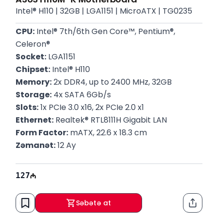
Intel® H110 | 32GB | LGA1151 | MicroATX | TG0235
CPU:
 Intel® 7th/6th Gen Core™, Pentium®, 
Celeron®
Socket:
 LGA1151
Chipset:
 Intel® H110
Memory:
 2x DDR4, up to 2400 MHz, 32GB
Storage:
 4x SATA 6Gb/s
Slots:
 1x PCIe 3.0 x16, 2x PCIe 2.0 x1
Ethernet:
 Realtek® RTL8111H Gigabit LAN
Form Factor:
 mATX, 22.6 x 18.3 cm
Zəmanət:
 12 Ay
127
Səbətə at
Paylaş