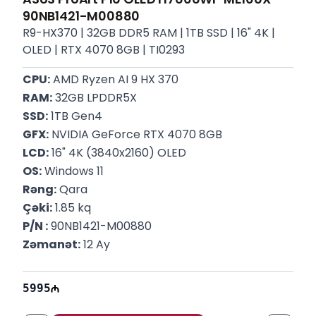
90NB1421-M00880
R9-HX370 | 32GB DDR5 RAM | 1TB SSD | 16" 4K |
OLED | RTX 4070 8GB | TI0293
CPU:
 AMD Ryzen AI 9 HX 370
RAM:
 32GB LPDDR5X
SSD:
 1TB Gen4
GFX:
 NVIDIA GeForce RTX 4070 8GB
LCD:
 16" 4K (3840x2160) OLED
OS:
 Windows 11
Rəng:
 Qara
Çəki:
 1.85 kq
P/N :
 90NB1421-M00880
Zəmanət:
 12 Ay
5995