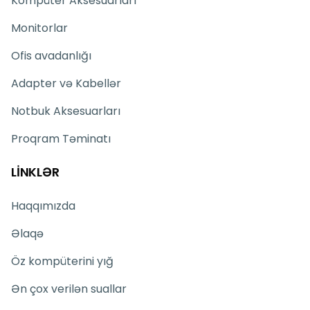
Kompüter Aksesuarları
axtaran istifadəçilər üçün ideal seçimdir. Ryzen 9
prosessoru, RTX 4070 qrafikası və 4K OLED ekranı ilə
Monitorlar
peşəkar işlərdə yüksək nəticə təqdim edir.
Ofis avadanlığı
Adapter və Kabellər
Notbuk Aksesuarları
Proqram Təminatı
LİNKLƏR
Haqqımızda
Əlaqə
Öz kompüterini yığ
Ən çox verilən suallar