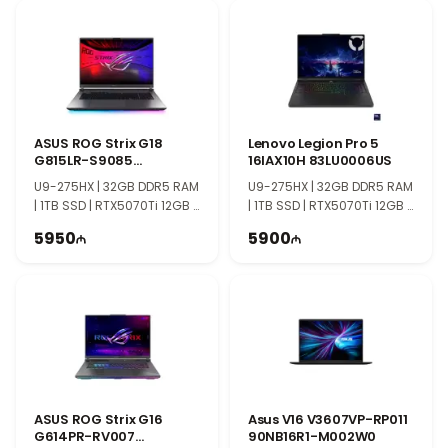
ASUS TUF seriyası möhkəm korpusu və effektiv
soyutma sistemi ilə seçilir. Bu model həm oyunçular,
həm də güclü performans tələb edən istifadəçilər
üçün balanslı və etibarlı seçimdir.
ASUS ROG Strix G18
Lenovo Legion Pro 5
G815LR-S9085
16IAX10H 83LU0006US
90NR0LT1-M00390
U9-275HX | 32GB DDR5 RAM
U9-275HX | 32GB DDR5 RAM
| 1TB SSD | RTX5070Ti 12GB |
| 1TB SSD | RTX5070Ti 12GB |
18" 2.5K | 240Hz
16″ WQXGA | 165Hz | Win11
5950
5900
ASUS ROG Strix G16
Asus V16 V3607VP-RP011
G614PR-RV007
90NB16R1-M002W0