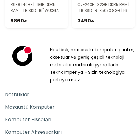
90NR0NJ7-M00080
R9-8940HX | 16GB DDR5
C7-240H | 32GB DDR5 RAM |
RAM | 1TB SDD | 16" WUXGA |
1TB SSD | RTX5070 8GB | 16"
RTX5070Ti 12GB | 165Hz
WUXGA | 144Hz
5860
3490
Noutbuk, masaüstü kompüter, printer,
aksesuar və geniş çeşidli texnoloji
məhsullar endirimli qiymətlərlə.
Texnoİmperiya - Sizin texnologiya
partnyorunuz
Notbuklar
Masaüstü Komputer
Kompüter Hissələri
Kompüter Aksesuarları