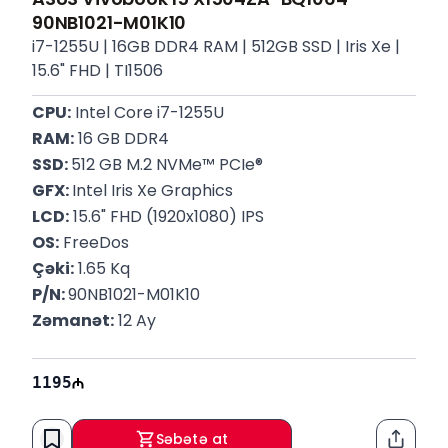
90NB1021-M01K10
i7-1255U | 16GB DDR4 RAM | 512GB SSD | Iris Xe |
15.6" FHD | TI1506
CPU:
 Intel Core i7-1255U
RAM:
 16 GB DDR4
SSD: 
512 GB M.2 NVMe™ PCIe®
GFX: 
Intel Iris Xe Graphics
LCD:
 15.6" FHD (1920x1080) IPS
OS:
 FreeDos
Çəki:
 1.65 Kq
P/N: 
90NB1021-M01K10
Zəmanət:
 12 Ay
1195
Səbətə at