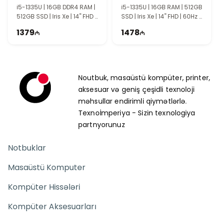
i5-1335U | 16GB DDR4 RAM |
i5-1335U | 16GB RAM | 512GB
512GB SSD | Iris Xe | 14" FHD |
SSD | Iris Xe | 14" FHD | 60Hz |
60Hz
Win11
1379
1478
Noutbuk, masaüstü kompüter, printer,
aksesuar və geniş çeşidli texnoloji
məhsullar endirimli qiymətlərlə.
Texnoİmperiya - Sizin texnologiya
partnyorunuz
Notbuklar
Masaüstü Komputer
Kompüter Hissələri
Kompüter Aksesuarları