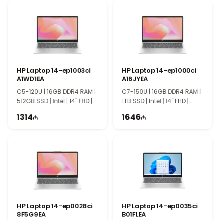
göz yorğunluğunu azaldır və sənədlərlə işləməyi daha
komfortlu edir. ASUS Vivobook seriyası incə dizaynı və
etibarlı performansı ilə gündəlik istifadə üçün uyğun
seçimdir.
HP Laptop 14-ep1003ci
HP Laptop 14-ep1000ci
A1WD1EA
A16JYEA
C5-120U | 16GB DDR4 RAM |
C7-150U | 16GB DDR4 RAM |
512GB SSD | Intel | 14" FHD |
1TB SSD | Intel | 14" FHD |
60Hz
60Hz
1314
1646
HP Laptop 14-ep0028ci
HP Laptop 14-ep0035ci
8F5G9EA
B01FLEA