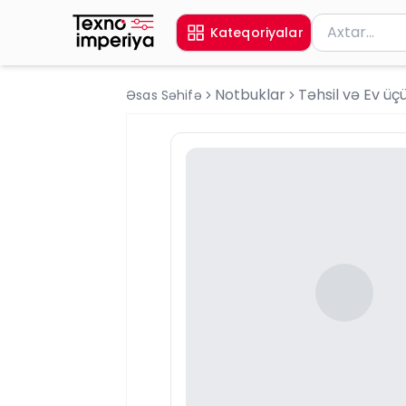
Məhsul axtar
Kateqoriyalar
Axtarış üçün 
Notbuklar
Təhsil və Ev üç
Əsas Səhifə