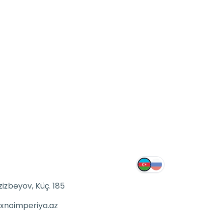
zizbəyov, Küç. 185
xnoimperiya.az