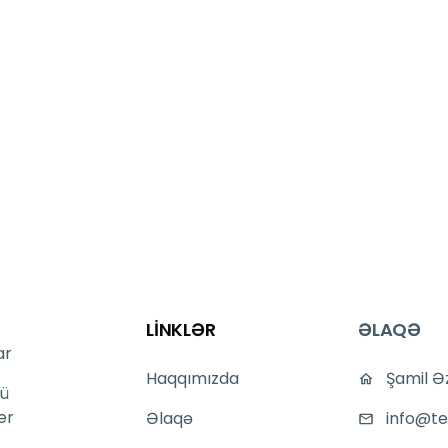
LİNKLƏR
ƏLAQƏ
ar
Haqqımızda
Şamil Ə
ü
er
Əlaqə
info@te