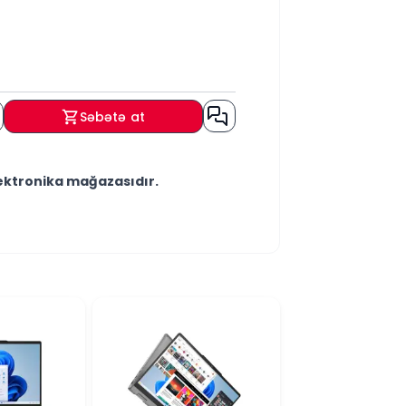
Səbətə at
lektronika mağazasıdır.
iz.
məmnun olarıq.