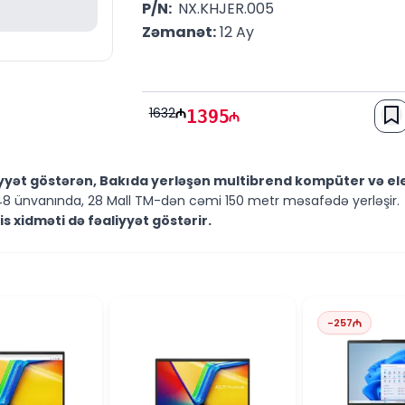
P/N: 
 NX.KHJER.005
Zəmanət:
 12 Ay
1632
1395
iyyət göstərən, Bakıda yerləşən multibrend kompüter və e
8 ünvanında, 28 Mall TM-dən cəmi 150 metr məsafədə yerləşir.
 xidməti də fəaliyyət göstərir.
ki məsələlərdə mütəxəssislərimiz sizə kömək etməyə hazırdır.
:00 saatları arasında xidmətinizdədir.
arınızı saytımızın canlı dəstək xidməti vasitəsilə bizə yaza bilərsin
 suallarınızı WhatsApp vasitəsilə bizə göndərə bilərsiniz.
 zamanda cavab verməyə çalışırıq.
-
257
araq üçün təşəkkür edirik! Sizi mağazamızda görməkdən 