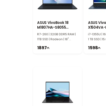
ASUS VivoBook 18
ASUS Vivo
M1807HA-S8055
X1504VA-
90NB15P1-M002R0
90NB10J1
R7-260 | 32GB DDR5 RAM |
i7-1355U | 
1TB SSD | Radeon | 18"
1 TB SSD | 15
WUXGA | 144Hz
1897
1598