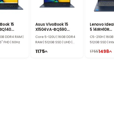
Book 15
Asus VivoBook 15
Lenovo Idea
BQ140
X1504VA-BQ590
5 14IRH10R
-M04U10
90NB13Y1-M00X70
83J0006MR
16GB DDR4 RAM |
Core 5-120U | 16GB DDR4
C5-210H | 16GB
.6" FHD | 60Hz
RAM | 512GB SSD | UHD |
512GB SSD | Inte
15.6" FHD | 60Hz
WUXGA | 60Hz
1175
1498
1755