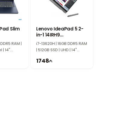
Pad Slim
Lenovo IdeaPad 5 2-
in-1 14IRH9
K
83KX006VRK
 DDR5 RAM |
i7-13620H | 16GB DDR5 RAM
l | 14"
| 512GB SSD | UHD | 14"
WUXGA | 60Hz
1748