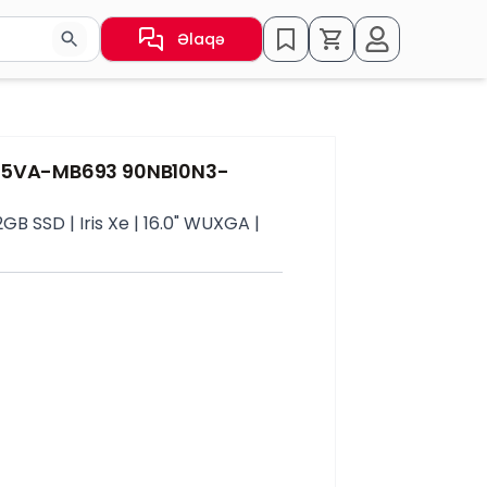
Əlaqə
sın və ya nəticələr arasında keçid etmək üçün ox düymələr
605VA-MB693 90NB10N3-
GB SSD | Iris Xe | 16.0" WUXGA |