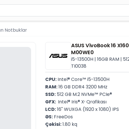
ən azı 2 simvol yazın. Göndərmək üçün Enter düyməsini ba
ün Notbuklar
ASUS VivoBook 16 X1
M00WE0
i5-13500H | 16GB RAM | 512
TI0038
CPU:
 Intel® Core™ i5-13500H
RAM:
 16 GB DDR4 3200 MHz
SSD:
 512 GB M.2 NVMe™ PCIe®
GFX: 
 Intel® Iris® Xᵉ Qrafikası
LCD:
 16" WUXGA (1920 x 1080) IPS
ƏS:
 FreeDos
Çəkisi:
 1.80 kq