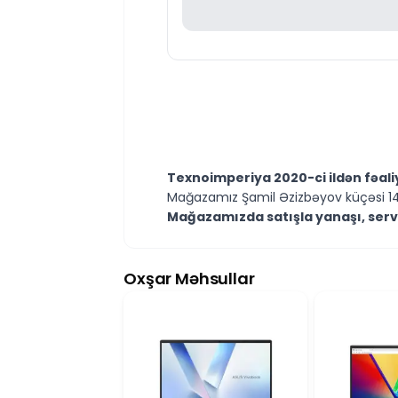
Texnoimperiya 2020-ci ildən fəal
Mağazamız Şamil Əzizbəyov küçəsi 14
Mağazamızda satışla yanaşı, servis
Kompüter və noutbuklarla bağlı texni
Mütəxəssislərimiz hər gün 10:00–19
İstənilən model və məhsulla bağlı suall
Oxşar Məhsullar
İş saatlarından kənar vaxtlarda isə
Müraciətlərinizə mümkün qədər qısa
Texnoimperiyaya göstərdiyiniz m