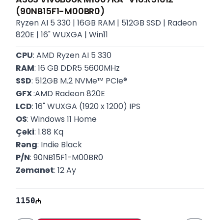
(90NB15F1-M00BR0)
Ryzen AI 5 330 | 16GB RAM | 512GB SSD | Radeon
820E | 16" WUXGA | Win11
CPU
: AMD Ryzen AI 5 330
RAM
: 16 GB DDR5 5600MHz
SSD
: 512GB M.2 NVMe™ PCIe®
GFX 
:AMD Radeon 820E
LCD
: 16" WUXGA (1920 x 1200) IPS
OS
: Windows 11 Home
Çəki
: 1.88 Kq
Rəng
: Indie Black
P/N
: 90NB15F1-M00BR0
Zəmanət
: 12 Ay
1150