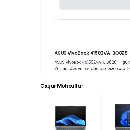
ASUS VivoBook X1502VA-BQ828 – 
ASUS VivoBook X1502VA-BQ828 — gündəli
Yüngül dizaynı və güclü prosessoru il
Intel Core i7-13620H – güclü perf
Intel Core i7-13620H prosessoru çoxnüv
Oxşar Məhsullar
performans təmin edir.
16GB DDR4 RAM – stabil multitask
16GB 3200MHz DDR4 yaddaş eyni anda 
512GB NVMe SSD – sürətli yaddaş
512GB SSD sayəsində sistem, proqramlar
Intel Iris Xe Graphics – gündəlik q