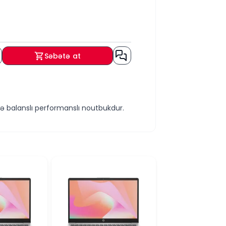
Səbətə at
və balanslı performanslı noutbukdur.
i və yüngül qrafik işlər üçün yüksək