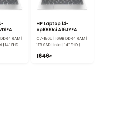
tabil performans təqdim edir.
 yaradır.
4-
HP Laptop 14-
WD1EA
ep1000ci A16JYEA
 DDR4 RAM |
C7-150U | 16GB DDR4 RAM |
l | 14" FHD |
1TB SSD | Intel | 14" FHD |
60Hz
1646
niz. Məhsulu Bakıda
Техноимперия