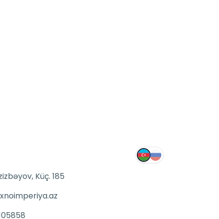
zizbəyov, Küç. 185
xnoimperiya.az
105858