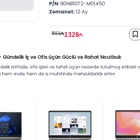
P/N: 
90NB10T2-M01450
Zəmanət:
 12 Ay
1553
1328
Gündəlik İş və Ofis üçün Güclü və Rahat Noutbuk
k istifadə, ofis işləri və təhsil üçün nəzərdə tutulmuş etibarlı 
ə həm evdə, həm də iş mühitində məhsuldarlığı artırır.
ormans
əli quruluşu ilə multitasking, ofis proqramları, internet istifadəs
ing
bir neçə proqramın problemsiz işləməsinə imkan yaradır.
 və fayllar çox sürətlə açılır və ümumi iş axını daha rahat olur.
rafika