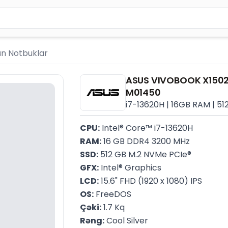
ən azı 2 simvol yazın. Göndərmək üçün Enter düyməsini ba
ün Notbuklar
ASUS VIVOBOOK X150
M01450
i7-13620H | 16GB RAM | 512
CPU:
 Intel® Core™ i7-13620H
RAM:
 16 GB DDR4 3200 MHz
SSD:
 512 GB M.2 NVMe PCIe®
GFX:
 Intel® Graphics
LCD:
 15.6" FHD (1920 x 1080) IPS
OS:
 FreeDOS
Çəki:
 1.7 Kq
Rəng:
 Cool Silver