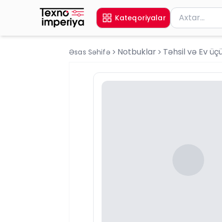
Məhsul axtar
Kateqoriyalar
Axtarış üçün 
Notbuklar
Təhsil və Ev üç
Əsas Səhifə