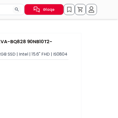
Əlaqə
sın və ya nəticələr arasında keçid etmək üçün ox düymələr
2VA-BQ828 90NB10T2-
GB SSD | Intel | 15.6" FHD | IS0804