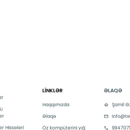
LİNKLƏR
ƏLAQƏ
ar
Haqqımızda
Şamil Ə
ü
er
Əlaqə
info@te
 Hissələri
Öz kompüterini yığ
994707