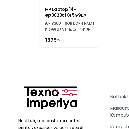
HP Laptop 14-
ep0028ci 8F5G9EA
i5-1335U | 16GB DDR4 RAM |
512GB SSD | Iris Xe | 14" FHD
| 60Hz
1379
Notbukl
Masaüst
Komput
Noutbuk, masaüstü kompüter,
Kompüter
printer, aksesuar və geniş çeşidli