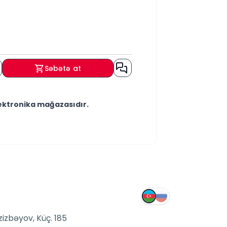
Səbətə at
lektronika mağazasıdır.
iz.
üraciətlərinizə mümkün qədər qısa
məmnun olarıq.
zizbəyov, Küç. 185