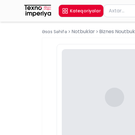
Məhsul axtar
Kateqoriyalar
Axtarış üçün 
Notbuklar
Biznes Noutbuk
Əsas Səhifə