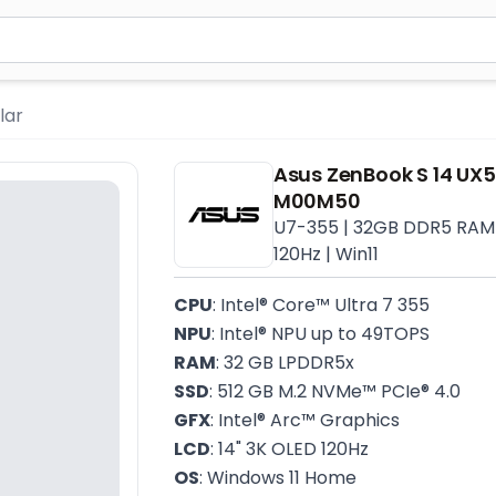
ən azı 2 simvol yazın. Göndərmək üçün Enter düyməsini ba
lar
Asus ZenBook S 14 
M00M50
U7-355 | 32GB DDR5 RAM | 
120Hz | Win11
CPU
: Intel® Core™ Ultra 7 355
NPU
: Intel® NPU up to 49TOPS
RAM
: 32 GB LPDDR5x
SSD
: 512 GB M.2 NVMe™ PCIe® 4.0
GFX
: Intel® Arc™ Graphics
LCD
: 14" 3K OLED 120Hz
OS
: Windows 11 Home