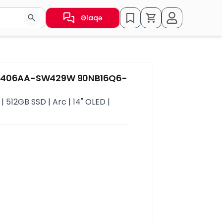
Əlaqə
sın və ya nəticələr arasında keçid etmək üçün ox düymələr
UX5406AA-SW429W 90NB16Q6-
512GB SSD | Arc | 14" OLED |