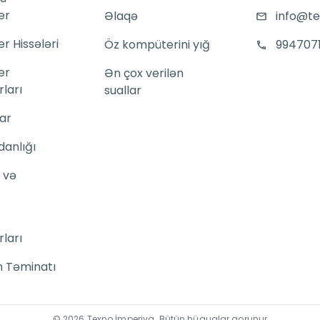
er
Əlaqə
info@te
 Hissələri
Öz kompüterini yığ
994707
er
Ən çox verilən
ları
suallar
ar
danlığı
 və
ları
 Təminatı
©
2026
Texno İmperiya
.
Bütün hüquqlar qorunur