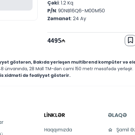
Çəki
: 1.2 Kq
P/N
: 90NB16Q6-M00M50
Zəmanət
: 24 Ay
4495
iyyət göstərən, Bakıda yerləşən multibrend kompüter və e
8 ünvanında, 28 Mall TM-dən cəmi 150 metr məsafədə yerləşir.
 xidməti də fəaliyyət göstərir.
ki məsələlərdə mütəxəssislərimiz sizə kömək etməyə hazırdır.
:00 saatları arasında xidmətinizdədir.
arınızı saytımızın canlı dəstək xidməti vasitəsilə bizə yaza bilərsin
ə suallarınızı WhatsApp vasitəsilə bizə göndərə bilərsiniz.
M
LİNKLƏR
ƏLAQƏ
araq üçün təşəkkür edirik! Sizi mağazamızda görməkdən 
ar
Haqqımızda
Şamil Ə
ü