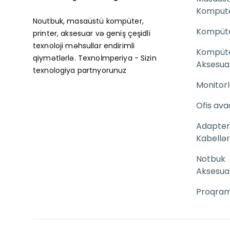
Komput
Noutbuk, masaüstü kompüter,
Kompüter
printer, aksesuar və geniş çeşidli
texnoloji məhsullar endirimli
Kompüt
qiymətlərlə. Texnoİmperiya - Sizin
Aksesuar
texnologiya partnyorunuz
Monitorl
Ofis ava
Adapter
Kabellər
Notbuk
Aksesuar
Proqram