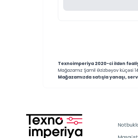
Texnoimperiya 2020-ci ildən fəal
Mağazamız Şamil Əzizbəyov küçəsi 14
Mağazamızda satışla yanaşı, servis
Kompüter və noutbuklarla bağlı texni
Mütəxəssislərimiz hər gün 10:00–19
İstənilən model və məhsulla bağlı suall
İş saatlarından kənar vaxtlarda is
zamanda cavab verməyə çalışırıq.
Texnoimperiyaya göstərdiyiniz m
Notbukl
Masaüst