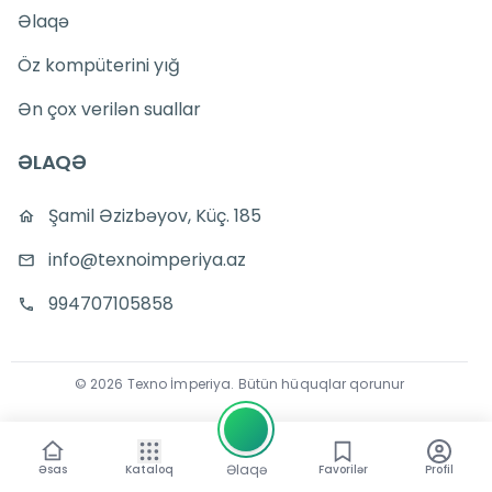
Əlaqə
Öz kompüterini yığ
Ən çox verilən suallar
ƏLAQƏ
Şamil Əzizbəyov, Küç. 185
info@texnoimperiya.az
994707105858
©
2026
Texno İmperiya
.
Bütün hüquqlar qorunur
Əlaqə
Əsas
Kataloq
Favorilər
Profil