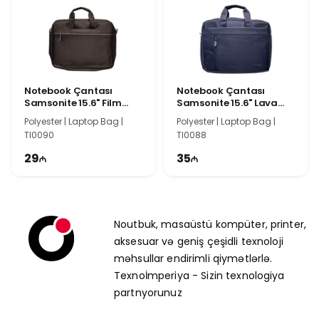
dəstəyi və funksional quruluşu ilə seçilir. 15.6 düymlük
laptop üçün rahat və təhlükəsiz çanta axtaran
istifadəçilər üçün bu model praktik və etibarlı seçimdir.
Notebook Çantası
Notebook Çantası
Samsonite 15.6" Film
Samsonite 15.6" Lava
Noir
Stone
Polyester | Laptop Bag |
Polyester | Laptop Bag |
TI0090
TI0088
29
35
Noutbuk, masaüstü kompüter, printer,
aksesuar və geniş çeşidli texnoloji
məhsullar endirimli qiymətlərlə.
Texnoİmperiya - Sizin texnologiya
partnyorunuz