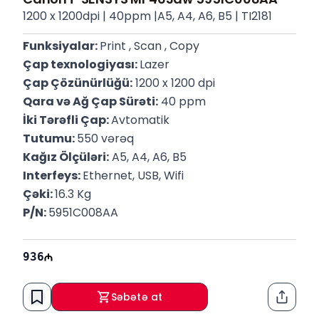
1200 x 1200dpi | 40ppm |A5, A4, A6, B5 | TI2181
Funksiyalar: 
Print , Scan , Copy
Çap texnologiyası: 
Lazer
Çap Çözünürlüğü:
 1200 x 1200 dpi
Qara və Ağ Çap Sürəti:
 40 ppm
İki Tərəfli Çap: 
Avtomatik
Tutumu: 
550 vərəq
Kağız Ölçüləri:
 A5, A4, A6, B5
Interfeys: 
Ethernet, USB, Wifi
Çəki: 
16.3 Kg
P/N: 
5951C008AA
Zəmanət: 
12 Ay
936
Səbətə at
Paylaş