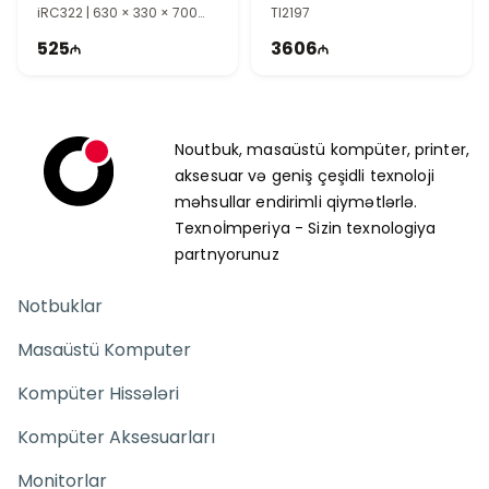
iRC322 | 630 × 330 × 700
TI2197
mm | TI2201
525
3606
Noutbuk, masaüstü kompüter, printer,
aksesuar və geniş çeşidli texnoloji
məhsullar endirimli qiymətlərlə.
Texnoİmperiya - Sizin texnologiya
partnyorunuz
Notbuklar
Masaüstü Komputer
Kompüter Hissələri
Kompüter Aksesuarları
Monitorlar