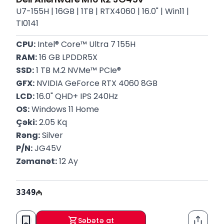
U7-155H | 16GB | 1TB | RTX4060 | 16.0" | Win11 |
TI0141
CPU:
 Intel® Core™ Ultra 7 155H
RAM:
 16 GB LPDDR5X
SSD:
 1 TB M.2 NVMe™ PCIe®
GFX:
 NVIDIA GeForce RTX 4060 8GB
LCD:
 16.0" QHD+ IPS 240Hz
OS:
 Windows 11 Home
Çəki:
 2.05 Kq
Rəng:
 Silver
P/N:
 JG45V
Zəmanət:
 12 Ay
3349
Səbətə at