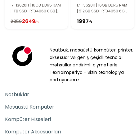
1429
i7-13620H | 16GB DDR5 RAM
i7-13620H | 16GB DDR5 RAM
| 1TB SSD | RTX4060 8GB |
| 512GB SSD | RTX4050 6GB
17.3" FHD | 144Hz
| 15.6″ FHD | 144Hz | Win11
2649
1997
2850
Noutbuk, masaüstü kompüter, printer,
aksesuar və geniş çeşidli texnoloji
məhsullar endirimli qiymətlərlə.
Texnoİmperiya - Sizin texnologiya
partnyorunuz
Notbuklar
Masaüstü Komputer
Kompüter Hissələri
Kompüter Aksesuarları