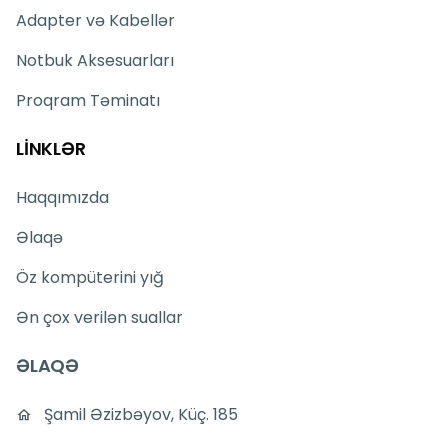
Adapter və Kabellər
Notbuk Aksesuarları
Proqram Təminatı
LİNKLƏR
Haqqımızda
Əlaqə
Öz kompüterini yığ
Ən çox verilən suallar
ƏLAQƏ
Şamil Əzizbəyov, Küç. 185