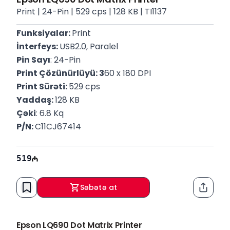
Print | 24-Pin | 529 cps | 128 KB | TI1137
Funksiyalar: 
Print
İnterfeys: 
USB2.0, Paralel
Pin Sayı
: 24-Pin
Print Çözünürlüyü: 3
60 x 180 DPI
Print Sürəti: 
529 cps
Yaddaş: 
128 KB
Çəki
: 6.8 Kq
P/N: 
C11CJ67414
519
Səbətə at
Paylaş
Epson LQ690 Dot Matrix Printer