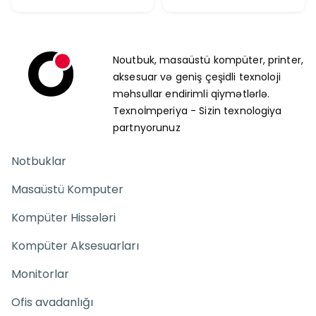
Noutbuk, masaüstü kompüter, printer,
aksesuar və geniş çeşidli texnoloji
məhsullar endirimli qiymətlərlə.
Texnoİmperiya - Sizin texnologiya
partnyorunuz
Notbuklar
Masaüstü Komputer
Kompüter Hissələri
Kompüter Aksesuarları
Monitorlar
Ofis avadanlığı