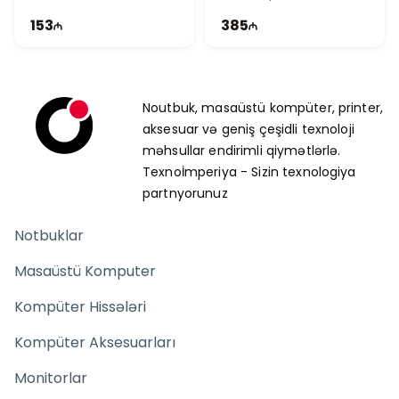
153
385
Noutbuk, masaüstü kompüter, printer,
aksesuar və geniş çeşidli texnoloji
məhsullar endirimli qiymətlərlə.
Texnoİmperiya - Sizin texnologiya
partnyorunuz
Notbuklar
Masaüstü Komputer
Kompüter Hissələri
Kompüter Aksesuarları
Monitorlar