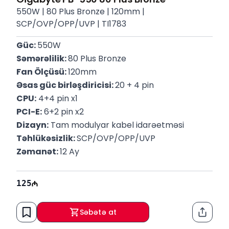
550W | 80 Plus Bronze | 120mm |
SCP/OVP/OPP/UVP | TI1783
Güc: 
550W
Səmərəlilik: 
80 Plus Bronze
Fan Ölçüsü: 
120mm
Əsas güc birləşdiricisi: 
20 + 4 pin
CPU:
 4+4 pin x1
PCI-E:
 6+2 pin x2
Dizayn:
 Tam modulyar kabel idarəetməsi
Təhlükəsizlik: 
SCP/OVP/OPP/UVP
Zəmanət: 
12 Ay
125
Səbətə at
Paylaş