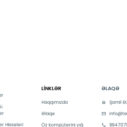
LİNKLƏR
ƏLAQƏ
ar
Haqqımızda
Şamil Ə
ü
er
Əlaqə
info@te
 Hissələri
Öz kompüterini yığ
994707