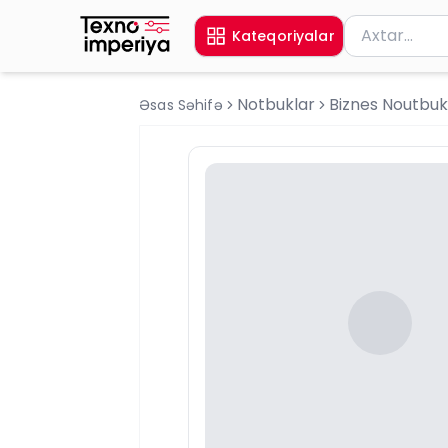
Məhsul axtar
Kateqoriyalar
Axtarış üçün 
Notbuklar
Biznes Noutbuk
Əsas Səhifə