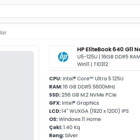
ən azı 2 simvol yazın. Göndərmək üçün Enter düyməsini ba
lar
HP EliteBook 640 G11 
U5-125U | 16GB DDR5 RAM |
Win11 | TI0312
CPU:
 Intel® Core™ Ultra 5 125U
RAM: 
16 GB DDR5 5600MHz
SSD:
 256 GB M.2 NVMe PCIe
GFX:
 Intel® Graphics
LCD: 
14" WUXGA (1920 x 1200) IPS
OS:
 Windows 11 Home
Çəki:
 1.40 Kq
Rəng: 
Silver