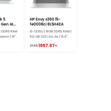
k 5
HP Envy x360 15-
 Gen AI
fe0008ci 8L5H4EA
C0EE9EA
GB DDR5 RAM
i5-1335U | 16GB DDR5 RAM |
adeon | 16"
512 GB SSD | Iris Xe | 15.6"
 Win11
FHD | Touch | 60Hz | Win11
1997.97
2146