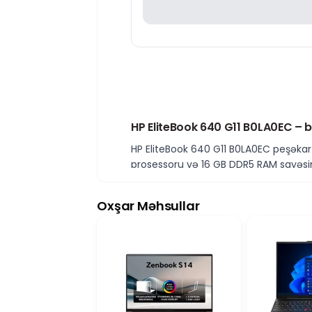
HP EliteBook 640 G11 B0LA0EC – 
HP EliteBook 640 G11 B0LA0EC peşəkar 
prosessoru və 16 GB DDR5 RAM sayəsində
performans təqdim edir. 256 GB SSD is
Intel qrafika ilə enerji səmərəli p
Oxşar Məhsullar
İnteqrasiya olunmuş Intel qrafika ofi
Enerji səmərəliliyi sayəsində uzunmüd
14" WUXGA ekran və EliteBook keyf
14 düymlük WUXGA ekran aydın görüntü 
funksiyaları və biznes yönümlü dizaynı