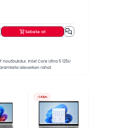
Səbətə at
 noutbukdur. Intel Core Ultra 5 125U
oqramlarla işləyərkən rahat
 üçün stabil performans təmin edir.
-
148
eyfiyyətli korpusu, təhlükəsizlik
ir və rahat istifadə imkanları yaradır.