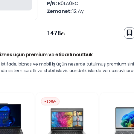
P/N: 
B0LA0EC
Zəmanət: 
12 Ay
1478
biznes üçün premium və etibarlı noutbuk
istifadə, biznes və mobil iş üçün nəzərdə tutulmuş premium sinif
 sistem sürətli və stabil işləyir, gündəlik işlərdə və çoxsaylı pr
ə sistem və əsas fayllar üçün sürətli yaddaş imkanı yaradır.
erformans
s proqramları, videokonfranslar, internet və multimedia istifadəsi
dətli mobil istifadə üçün uyğundur.
-
200
iyyəti
və rahat iş təcrübəsi təqdim edir. HP EliteBook seriyası yüksək k
 ilə peşəkar istifadəçilər üçün ideal seçimdir. Windows 11 isə müas