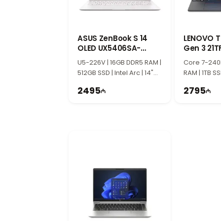
ASUS ZenBook S 14
LENOVO T
OLED UX5406SA-
Gen 3 21
PV037W 90NB14F2-
U5-226V | 16GB DDR5 RAM |
Core 7-240
M007Z0
512GB SSD | Intel Arc | 14"
RAM | 1TB SSD 
3K | 120Hz | Win11
WUXGA | 60
2495
2795