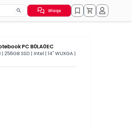
Əlaqə
sın və ya nəticələr arasında keçid etmək üçün ox düymələr
Notebook PC B0LA0EC
 256GB SSD | Intel | 14" WUXGA |