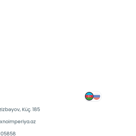
zizbəyov, Küç. 185
xnoimperiya.az
105858