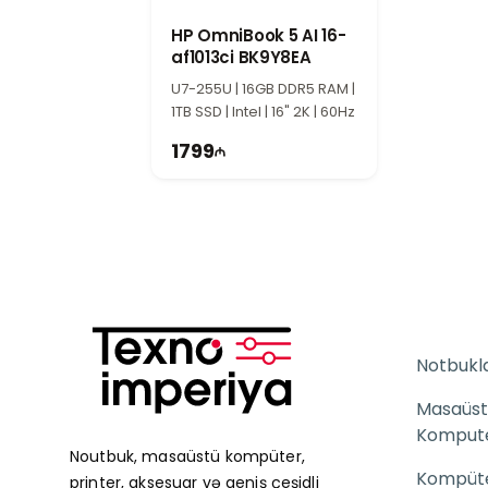
HP OmniBook 5 AI 16-
af1013ci BK9Y8EA
U7-255U | 16GB DDR5 RAM |
1TB SSD | Intel | 16" 2K | 60Hz
1799
Notbukl
Masaüst
Komput
Noutbuk, masaüstü kompüter,
Kompüter
printer, aksesuar və geniş çeşidli