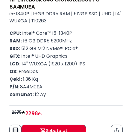
8A4M0EA
i5-1340P | 16GB DDR5 RAM | 512GB SSD | UHD | 14"
WUXGA | TI0263
CPU:
 Intel® Core™ i5-1340P
RAM:
 16 GB DDR5 5200MHz
SSD:
 512 GB M.2 NVMe™ PCIe®
GFX: 
Intel® UHD Graphics
LCD:
 14'' WUXGA (1920 x 1200) IPS
OS:
 FreeDos
Çəki:
 1.36 Kq
P/N: 
8A4M0EA
Zəmanət:
 12 Ay
2375
2298
Səbətə at