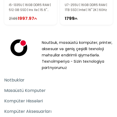
i5-1335U | 16GB DDR5 RAM |
U7-255U | 16GB DDR5 RAM |
512 GB SSD | Iris Xe | 15.6"
1TB SSD | Intel | 16" 2K | 60Hz
FHD | Touch | 60Hz | Win11
1997.97
1799
2146
Noutbuk, masaüstü kompüter, printer,
aksesuar və geniş çeşidli texnoloji
məhsullar endirimli qiymətlərlə.
Texnoİmperiya - Sizin texnologiya
partnyorunuz
Notbuklar
Masaüstü Komputer
Kompüter Hissələri
Kompüter Aksesuarları