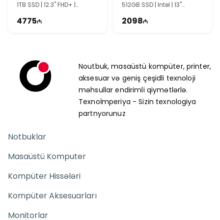
1TB SSD | 12.3" FHD+ |
512GB SSD | Intel | 13"
Windows 11 Pro | TI0167
PixelSense | Touch | Win11 Pr
4775
2098
| TI0126
Noutbuk, masaüstü kompüter, printer,
aksesuar və geniş çeşidli texnoloji
məhsullar endirimli qiymətlərlə.
Texnoİmperiya - Sizin texnologiya
partnyorunuz
Notbuklar
Masaüstü Komputer
Kompüter Hissələri
Kompüter Aksesuarları
Monitorlar