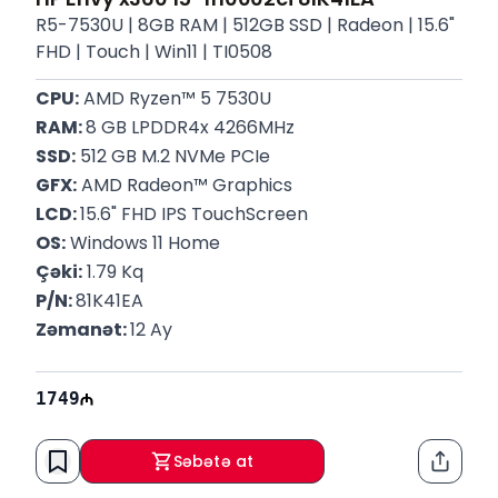
R5-7530U | 8GB RAM | 512GB SSD | Radeon | 15.6"
FHD | Touch | Win11 | TI0508
CPU:
 AMD Ryzen™ 5 7530U
RAM: 
8 GB LPDDR4x 4266MHz
SSD:
 512 GB M.2 NVMe PCIe
GFX:
 AMD Radeon™ Graphics
LCD: 
15.6" FHD IPS TouchScreen
OS:
 Windows 11 Home
Çəki:
 1.79 Kq
P/N: 
81K41EA
Zəmanət: 
12 Ay
1749
Səbətə at
Paylaş