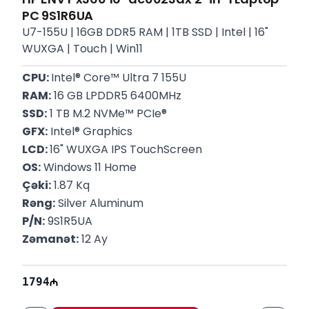
PC 9S1R6UA
U7-155U | 16GB DDR5 RAM | 1TB SSD | Intel | 16"
WUXGA | Touch | Win11
CPU: 
Intel® Core™ Ultra 7 155U
RAM:
 16 GB LPDDR5 6400MHz
SSD:
 1 TB M.2 NVMe™ PCIe®
GFX:
 ‎Intel® Graphics
LCD: 
16" WUXGA IPS TouchScreen
OS:
 Windows 11 Home
Çəki:
 1.87 Kq
Rəng:
 Silver Aluminum
P/N:
 9S1R5UA
Zəmanət:
 12 Ay
1794