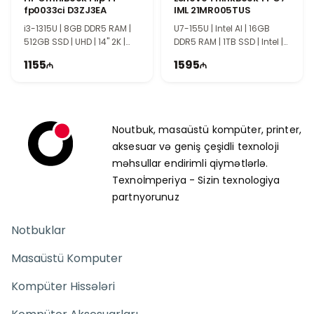
fp0033ci D3ZJ3EA
IML 21MR005TUS
i3-1315U | 8GB DDR5 RAM |
U7-155U | Intel AI | 16GB
512GB SSD | UHD | 14" 2K |
DDR5 RAM | 1TB SSD | Intel |
Touch
14" WUXGA | Touch | Win11
1155
1595
Pro
Noutbuk, masaüstü kompüter, printer,
aksesuar və geniş çeşidli texnoloji
məhsullar endirimli qiymətlərlə.
Texnoİmperiya - Sizin texnologiya
partnyorunuz
Notbuklar
Masaüstü Komputer
Kompüter Hissələri