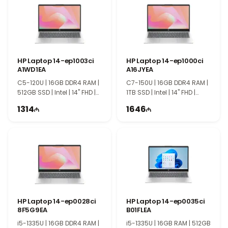
HP Laptop 14-ep1003ci
HP Laptop 14-ep1000ci
A1WD1EA
A16JYEA
C5-120U | 16GB DDR4 RAM |
C7-150U | 16GB DDR4 RAM |
512GB SSD | Intel | 14" FHD |
1TB SSD | Intel | 14" FHD |
60Hz
60Hz
1314
1646
HP Laptop 14-ep0028ci
HP Laptop 14-ep0035ci
8F5G9EA
B01FLEA
i5-1335U | 16GB DDR4 RAM |
i5-1335U | 16GB RAM | 512GB