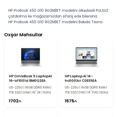
HP ProBook 450 G10 9G2N8ET modelini ölkədaxili PULSUZ
çatdırılma ilə mağazamızdan sifariş edə bilərsiniz.
HP ProBook 450 G10 9G2N8ET modelini Bakıda Texno
imperiya mağazasında nəğd və köçürmə yolu ilə əldə
edə bilərsiniz.
Oxşar Məhsullar
HP OmniBook 5 LaptopAI
HP Laptop AI 14-
16-af1001ci BM0Q2EA
hc0003ci C0EE5EA
U5-225U | 16GB DDR5 RAM |
U5-225U | 16GB DDR5 RAM |
1TB SSD | Intel | 16" 2K | 60Hz
1TB SSD | FHD | 14" FHD | 60Hz
1702
1575