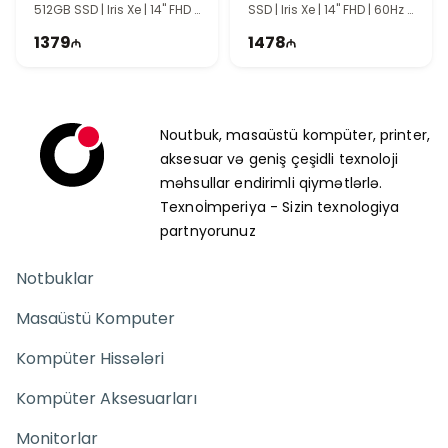
512GB SSD | Iris Xe | 14" FHD |
SSD | Iris Xe | 14" FHD | 60Hz |
60Hz
Win11
1379
1478
Noutbuk, masaüstü kompüter, printer,
aksesuar və geniş çeşidli texnoloji
məhsullar endirimli qiymətlərlə.
Texnoİmperiya - Sizin texnologiya
partnyorunuz
Notbuklar
Masaüstü Komputer
Kompüter Hissələri
Kompüter Aksesuarları
Monitorlar