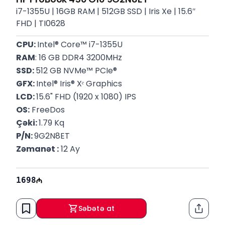
i7-1355U | 16GB RAM | 512GB SSD | Iris Xe | 15.6″
FHD | TI0628
CPU: 
Intel® Core™ i7-1355U
RAM
: 16 GB DDR4 3200MHz
SSD: 
512 GB NVMe™ PCIe®
GFX: 
Intel® Iris® Xᵉ Graphics
LCD: 
15.6" FHD (1920 x 1080) IPS
OS:
 FreeDos
Çəki: 
1.79 Kq
P/N: 
9G2N8ET 
Zəmanət :
 12 Ay
1698
Səbətə at
Paylaş