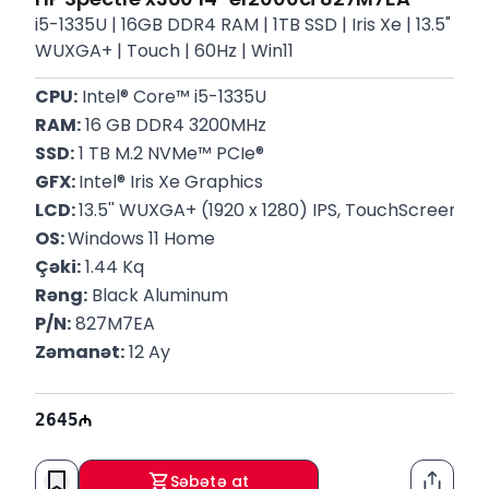
i5-1335U | 16GB DDR4 RAM | 1TB SSD | Iris Xe | 13.5"
WUXGA+ | Touch | 60Hz | Win11
CPU:
 Intel® Core™ i5-1335U
RAM:
 16 GB DDR4 3200MHz
SSD:
 1 TB M.2 NVMe™ PCIe®
GFX: 
Intel® Iris Xe Graphics
LCD: 
13.5'' WUXGA+ (1920 x 1280) IPS, TouchScreen, 6
OS: 
Windows 11 Home
Çəki:
 1.44 Kq
Rəng:
 Black Aluminum
P/N:
 827M7EA
Zəmanət:
 12 Ay
2645
Səbətə at