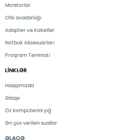
canlı dəstək xidməti vasitəsilə bizə yaza bilərsiniz.
Monitorlar
İş saatlarından kənar vaxtlarda isə suallarınızı
WhatsApp vasitəsilə bizə göndərə bilərsiniz.
Ofis avadanlığı
Müraciətlərinizə mümkün qədər qısa zamanda cavab
Adapter və Kabellər
verməyə çalışırıq.
Texnoimperiyaya göstərdiyiniz maraq üçün
Notbuk Aksesuarları
təşəkkür edirik! Sizi mağazamızda görməkdən
məmnun olarıq.
Proqram Təminatı
LİNKLƏR
Haqqımızda
Əlaqə
Öz kompüterini yığ
Ən çox verilən suallar
ƏLAQƏ