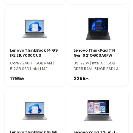
Texnoimperiyaya göstərdiyiniz maraq üçün
təşəkkür edirik! Sizi mağazamızda görməkdən
məmnun olarıq.
Lenovo ThinkBook 14 G9
Lenovo ThinkPad T14
IRL 21UY000CUS
Gen 6 21QG00A6FW
Core 7 240H | 16GB RAM |
U5-226V | Intel AI | 16GB
512GB SSD | Intel | 14"
DDR5 RAM | 512GB SSD | Arc
WUXGA | Touch | Win11 Pro
130V | 14″ WUXGA
1795
2255
Lenovo ThinkBook 16 G8
Lenovo Yoga 7 2-in-1