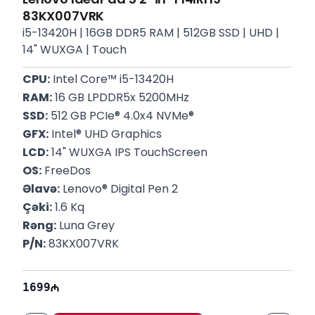
83KX007VRK
i5-13420H | 16GB DDR5 RAM | 512GB SSD | UHD |
14" WUXGA | Touch
CPU:
 Intel Core™ i5-13420H
RAM:
 16 GB LPDDR5x 5200MHz
SSD:
 512 GB PCIe® 4.0x4 NVMe®
GFX:
 Intel® UHD Graphics
LCD:
 14" WUXGA IPS TouchScreen
OS:
 FreeDos
Əlavə:
 Lenovo® Digital Pen 2
Çəki:
 1.6 Kq
Rəng:
 Luna Grey
P/N:
 83KX007VRK
Zəmanət:
 12 ay 
1699