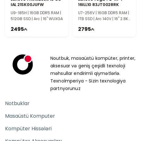
IAL 21SK00JUFW
16ILL10 83JT0028RK
U9-185H | 16GB DDR5 RAM |
U7-256V | 16GB DDR5 RAM |
512GB SSD | Arc | 16" WUXGA
1TB SSD | Arc 140V | 16" 2.8K |
OLED | 120Hz | Touch
2495
2795
Noutbuk, masaüstü kompüter, printer,
aksesuar və geniş çeşidli texnoloji
məhsullar endirimli qiymətlərlə.
Texnoİmperiya - Sizin texnologiya
partnyorunuz
Notbuklar
Masaüstü Komputer
Kompüter Hissələri