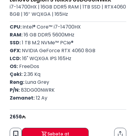
i7-14700HX | 16GB DDR5 RAM | 1TB SSD | RTX4060
8GB | 16″ WQXGA | 165Hz
CPU: 
Intel® Core™ i7-14700HX
RAM:
 16 GB DDR5 5600MHz
SSD:
 1 TB M.2 NVMe™ PCIe®
GFX: 
NVIDIA GeForce RTX 4060 8GB
LCD:
 16" WQXGA IPS 165Hz
OS:
 FreeDos
Çəki:
 2.36 Kq
Rəng: 
Luna Grey
P/N:
 83DG00NWRK
Zəmanət:
 12 Ay
2650
Səbətə at