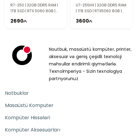
R7-250 | 32GB DDR5 RAM |
U7-255HX | 32GB DDR5 RAM
1TB SSD | RTX 5060 8GB |
| 1TB SSD | RTX5060 8GB |
15.6" FHD | 144Hz
16″ WQXGA | OLED | 165Hz |
2690
3600
Win11
Noutbuk, masaüstü kompüter, printer,
aksesuar və geniş çeşidli texnoloji
məhsullar endirimli qiymətlərlə.
Texnoİmperiya - Sizin texnologiya
partnyorunuz
Notbuklar
Masaüstü Komputer
Kompüter Hissələri
Kompüter Aksesuarları