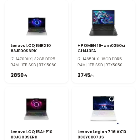
təşəkkür edirik! Sizi mağazamızda görməkdən
məmnun olarıq.
Lenovo LOQ 15IRX10
HP OMEN 16-am0050ci
83JE00S6RK
CH4L3EA
i7-14700HX | 32GB DDR5
i7-14650HX | 16GB DDR5
RAM | 1TB SSD | RTX 5060
RAM | 1TB SSD | RTX5050
8GB | 15.6" FHD | 144Hz
8GB | 16" WUXGA | 144Hz
2850
2745
Lenovo LOQ 15AHP10
Lenovo Legion 7 16IAX10
83JG009ERK
83KY0007US