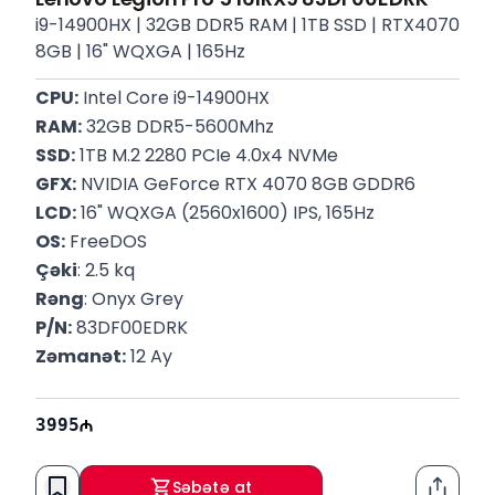
i9-14900HX | 32GB DDR5 RAM | 1TB SSD | RTX4070
8GB | 16" WQXGA | 165Hz
CPU:
 Intel Core i9-14900HX
RAM:
 32GB DDR5-5600Mhz
SSD:
 1TB M.2 2280 PCIe 4.0x4 NVMe
GFX:
 NVIDIA GeForce RTX 4070 8GB GDDR6
LCD:
 16" WQXGA (2560x1600) IPS, 165Hz
OS:
 FreeDOS
Çəki
: 2.5 kq
Rəng
: Onyx Grey
P/N:
 83DF00EDRK
Zəmanət:
 12 Ay
3995
Səbətə at