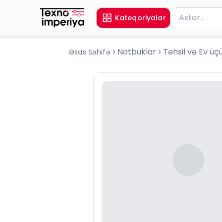
Məhsul axtar
Kateqoriyalar
Axtarış üçün 
Notbuklar
Təhsil və Ev üç
Əsas Səhifə