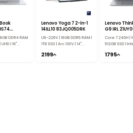
im yaradır.
 qrafika
o izləmə, təqdimatlar, multimedia və gündəlik qrafik tapşırıqlar
əsinə imkan verir.
oBook
Lenovo Yoga 7 2-in-1
Lenovo Thin
BS74
14ILL10 83JQ005DRK
G9 IRL 21UY
-M022F0
usu və yüngül quruluşu ilə seçilir. Kiçik ölçüsü sayəsində noutbu
 16GB DDR4 RAM
U5-226V | 16GB DDR5 RAM |
Core 7 240H | 
mkündür.
 UHD | 16"
1TB SSD | Arc 130V | 14"
512GB SSD | Inte
Hz
WQXGA+ | Touch | 120Hz
WUXGA | Touch 
2199
1795
 xarici cihazların rahat qoşulmasına şərait yaradır. Wi-Fi və Bluet
yğundur?
və gündəlik işlər üçün kompakt və etibarlı noutbuk axtaran istif
kranı ilə məhsuldar istifadə imkanı yaradır.