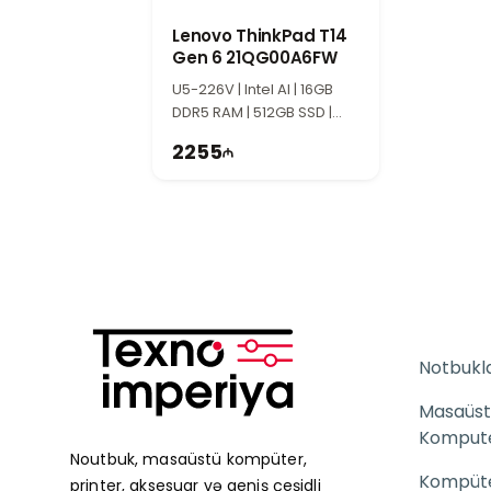
Lenovo ThinkPad T14
Gen 6 21QG00A6FW
U5-226V | Intel AI | 16GB
DDR5 RAM | 512GB SSD |
Arc 130V | 14″ WUXGA
2255
Notbukl
Masaüst
Komput
Noutbuk, masaüstü kompüter,
Kompüter
printer, aksesuar və geniş çeşidli