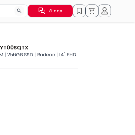
Əlaqə
sın və ya nəticələr arasında keçid etmək üçün ox düymələr
2YT00SQTX
 | 256GB SSD | Radeon | 14" FHD