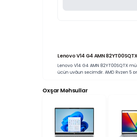
Lenovo V14 G4 AMN 82YT00SQTX – 
Lenovo V14 G4 AMN 82YT00SQTX müasir di
üçün uyğun seçimdir. AMD Ryzen 5 pro
AMD Ryzen 5 prosessor ilə yüksək
Lenovo V14 G4 AMN modeli AMD Ryzen 5 
Oxşar Məhsullar
işləmə və gündəlik çoxlu tapşırıqlar 
8 GB DDR5 RAM və 256 GB SSD ya
8 GB DDR5 operativ yaddaş proqramları
yaddaş isə sistemin tez açılmasını, pr
14 düymlük Full HD ekran rahatlığı
14 düymlük Full HD ekran aydın görün