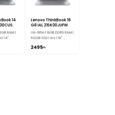
ı üçün uyğun performans təqdim edir.
kBook 14
Lenovo ThinkBook 16
000CUS
G8 IAL 21SK00JUFW
ku ofisdə, evdə, universitetdə və
16GB RAM |
U9-185H | 16GB DDR5 RAM |
l | 14"
512GB SSD | Arc | 16"
| Win11 Pro
WUXGA
2495
ooth dəstəyi sürətli simsiz əlaqə və
adəçilər üçün uyğundur. Güclü