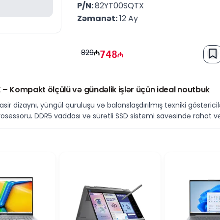
P/N: 
82YT00SQTX
Zəmanət:
 12 Ay
829
748
Kompakt ölçülü və gündəlik işlər üçün ideal noutbuk
zaynı, yüngül quruluşu və balanslaşdırılmış texniki göstəriciləri 
sessoru, DDR5 yaddaşı və sürətli SSD sistemi sayəsində rahat və 
 məhsuldarlıq
7520U prosessoru ilə təchiz olunub. Bu prosessor ofis proqramlar
zamanı sürətli və enerji səmərəli performans təmin edir.
ddaş
n çevik işləməsinə və gündəlik tapşırıqların rahat yerinə yetiri
oqramların sürətli yüklənməsini və fayllara rahat giriş əldə edilmə
tü və rahat istifadə təcrübəsi təqdim edir. Kompakt ekran ölçü