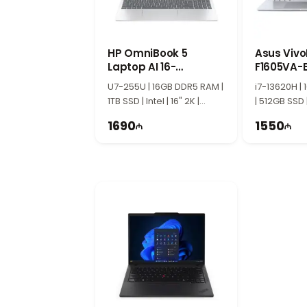
və iş, dərs, səfərlər üçün əlverişli seç
AMD Radeon Graphics ilə gündəlik
Daxili AMD Radeon qrafik sistemi vide
Enerji səmərəliliyi cihazın stabil işləm
HP OmniBook 5
Asus Viv
Laptop AI 16-
İncə dizayn və rahat daşınma
F1605VA-
af1017wm B5PX1UA
90NB10N2
Lenovo V14 G4 AMN modeli praktik korp
U7-255U | 16GB DDR5 RAM |
i7-13620H |
1TB SSD | Intel | 16" 2K |
səfərlərdə rahat istifadə etmək mü
| 512GB SSD |
Touch | 60Hz | Win11
Müasir bağlantı imkanları
WUXGA | 60
1690
1550
USB portları, HDMI və digər bağlantılar
rahat istifadə təmin edir.
Lenovo V14 G4 AMN kimlər üçün u
Bu model tələbələr, ofis əməkdaşları 
prosessoru, sürətli yaddaşı və rahat e