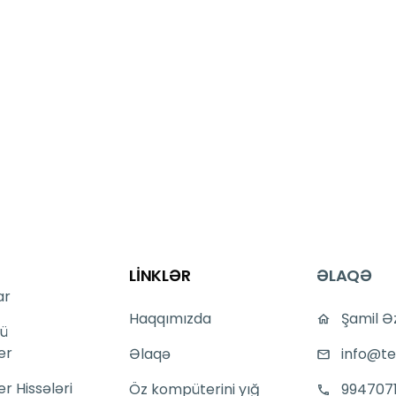
LİNKLƏR
ƏLAQƏ
ar
Haqqımızda
Şamil Ə
ü
er
Əlaqə
info@te
 Hissələri
Öz kompüterini yığ
994707