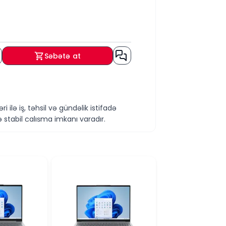
Səbətə at
ilə iş, təhsil və gündəlik istifadə
stabil çalışma imkanı yaradır.
ı, internet istifadəsi, sənədlərlə
lməsinə kömək edir. 256 GB SSD
sini təmin edir.
sü noutbuku daha rahat daşınan edir