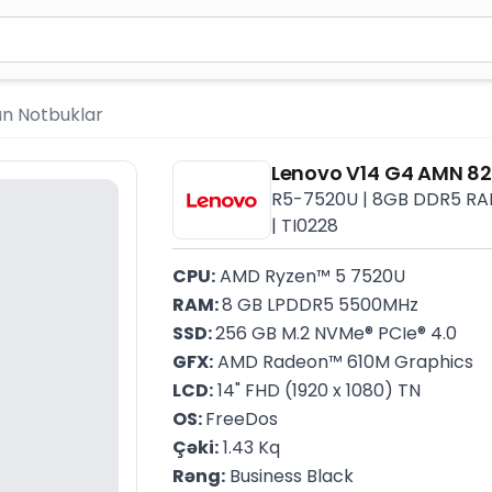
ən azı 2 simvol yazın. Göndərmək üçün Enter düyməsini ba
ün Notbuklar
Lenovo V14 G4 AMN 8
R5-7520U | 8GB DDR5 RAM
| TI0228
CPU:
 AMD Ryzen™ 5 7520U
RAM: 
8 GB LPDDR5 5500MHz
SSD: 
256 GB M.2 NVMe® PCIe® 4.0
GFX:
 AMD Radeon™ 610M Graphics
LCD:
 14" FHD (1920 x 1080) TN
OS: 
FreeDos
Çəki:
 1.43 Kq
Rəng:
 Business Black