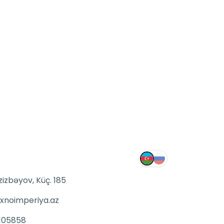
zizbəyov, Küç. 185
xnoimperiya.az
105858