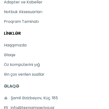
Adapter və Kabellər
Notbuk Aksesuarları
Proqram Təminatı
LİNKLƏR
Haqqımızda
Əlaqə
Öz kompüterini yığ
Ən çox verilən suallar
ƏLAQƏ
Şamil Əzizbəyov, Küç. 185
info@texnoimperiya.az