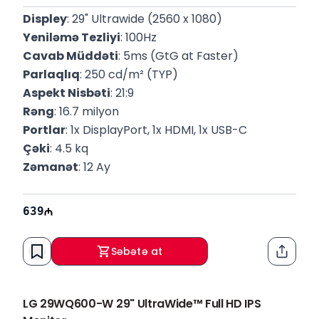
Displey
: 29" Ultrawide (2560 x 1080)
Yeniləmə Tezliyi
: 100Hz
Cavab Müddəti
: 5ms (GtG at Faster)
Parlaqlıq
: 250 cd/m² (TYP)
Aspekt Nisbəti
: 21:9
Rəng
: 16.7 milyon
Portlar
: 1x DisplayPort, 1x HDMI, 1x USB-C
Çəki
: 4.5 kq
Zəmanət
: 12 Ay
639
Səbətə at
Paylaş
LG 29WQ600-W 29" UltraWide™ Full HD IPS