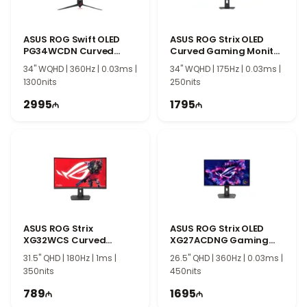
ASUS ROG Swift OLED
ASUS ROG Strix OLED
PG34WCDN Curved
Curved Gaming Monitor
Gaming Monitor
XG34WCDG 90LM0B70-
34" WQHD | 360Hz | 0.03ms |
34" WQHD | 175Hz | 0.03ms |
90LM0CU0-B01971
B01171
1300nits
250nits
2995
1795
ASUS ROG Strix
ASUS ROG Strix OLED
XG32WCS Curved
XG27ACDNG Gaming
Gaming Monitor
Monitor 90LM0AN0-
31.5" QHD | 180Hz | 1ms |
26.5" QHD | 360Hz | 0.03ms |
90LM0AC0-B01970
B01970
350nits
450nits
789
1695