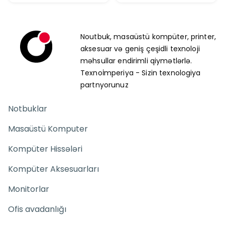
Noutbuk, masaüstü kompüter, printer,
aksesuar və geniş çeşidli texnoloji
məhsullar endirimli qiymətlərlə.
Texnoİmperiya - Sizin texnologiya
partnyorunuz
Notbuklar
Masaüstü Komputer
Kompüter Hissələri
Kompüter Aksesuarları
Monitorlar
Ofis avadanlığı