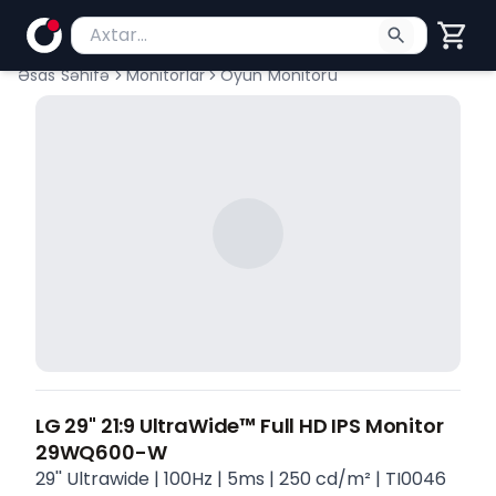
Məhsul axtar
Axtarış üçün ən azı 2 simvol yazın. Göndərmək üç
Əsas Səhifə
Monitorlar
Oyun Monitoru
LG 29" 21:9 UltraWide™ Full HD IPS Monitor
29WQ600-W
29'' Ultrawide | 100Hz | 5ms | 250 cd/m² | TI0046