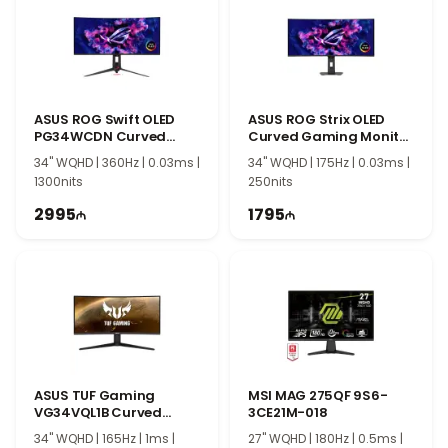
həm əyləncə, həm də gündəlik istifadə üçün ideal
seçimə çevirir.
ASUS ROG Swift OLED
ASUS ROG Strix OLED
PG34WCDN Curved
Curved Gaming Monitor
Gaming Monitor
XG34WCDG 90LM0B70-
34" WQHD | 360Hz | 0.03ms |
34" WQHD | 175Hz | 0.03ms |
90LM0CU0-B01971
B01171
1300nits
250nits
2995
1795
ASUS TUF Gaming
MSI MAG 275QF 9S6-
VG34VQL1B Curved
3CE21M-018
Gaming Monitor
34" WQHD | 165Hz | 1ms |
27" WQHD | 180Hz | 0.5ms |
90LM06F0-B01170