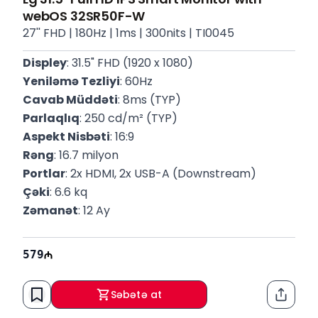
webOS 32SR50F-W
27'' FHD | 180Hz | 1ms | 300nits | TI0045
Displey
: 31.5" FHD (1920 x 1080)
Yeniləmə Tezliyi
: 60Hz
Cavab Müddəti
: 8ms (TYP)
Parlaqlıq
: 250 cd/m² (TYP)
Aspekt Nisbəti
: 16:9
Rəng
: 16.7 milyon
Portlar
: 2x HDMI, 2x USB-A (Downstream)
Çəki
: 6.6 kq
Zəmanət
: 12 Ay
579
Səbətə at
Paylaş