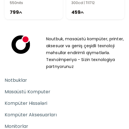
550nits
300cd | TI1712
799
459
Noutbuk, masaüstü kompüter, printer,
aksesuar və geniş çeşidli texnoloji
məhsullar endirimli qiymətlərlə.
Texnoİmperiya - Sizin texnologiya
partnyorunuz
Notbuklar
Masaüstü Komputer
Kompüter Hissələri
Kompüter Aksesuarları
Monitorlar