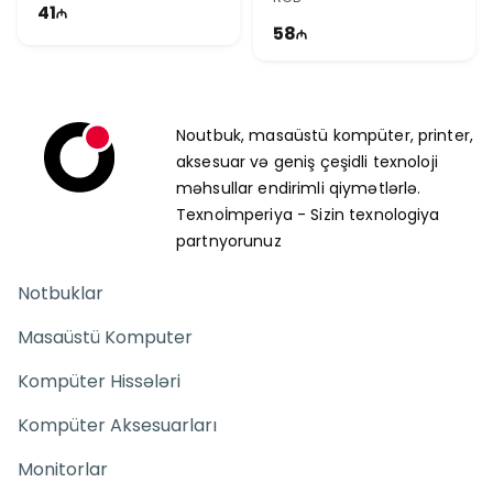
41
58
Noutbuk, masaüstü kompüter, printer,
aksesuar və geniş çeşidli texnoloji
məhsullar endirimli qiymətlərlə.
Texnoİmperiya - Sizin texnologiya
partnyorunuz
Notbuklar
Masaüstü Komputer
Kompüter Hissələri
Kompüter Aksesuarları
Monitorlar