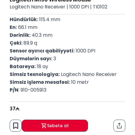
Logitech Nano Receiver | 1000 DPI | TI0102
Hündürlük:
 115.4 mm
En:
 66.1 mm
Dərinlik:
 40.3 mm
Çəki:
 89.9 q
Sensor ayırıcı qabiliyyəti:
 1000 DPI
Düymələrin sayı:
 3
Batareya:
 18 ay
Simsiz texnologiya:
 Logitech Nano Receiver
Simsiz işləmə məsafəsi:
 10 metr
P/N
: 910-005913
37
Səbətə at
Paylaş