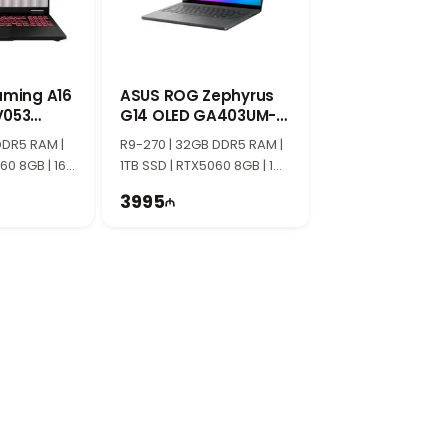
 rənglər və son dərəcə axıcı görüntü
iki göstəriciləri, müasir dizaynı və
aming A16
ASUS ROG Zephyrus
V053
G14 OLED GA403UM-
M005H0
QS004 90NR0M81-
DDR5 RAM |
R9-270 | 32GB DDR5 RAM |
M00270
60 8GB | 16"
1TB SSD | RTX5060 8GB | 14"
3K | 120Hz
3995