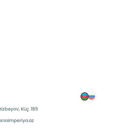
zizbəyov, Küç. 185
xnoimperiya.az