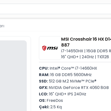
ən azı 2 simvol yazın. Göndərmək üçün Enter düyməsini ba
rı
MSI Crosshair 16 HX 
887
i7-14650HX | 16GB DDR5 R
16" QHD+ | 240Hz | TI0128
CPU:
 Intel® Core™ i7-14660HX
RAM:
 16 GB DDR5 5600MHz
SSD:
 512 GB M.2 NVMe™ PCIe®
GFX: 
NVIDIA GeForce RTX 4060 8GB
LCD:
 16" QHD+ IPS 240Hz
OS:
 FreeDos
Çəki:
 2.5 Kq