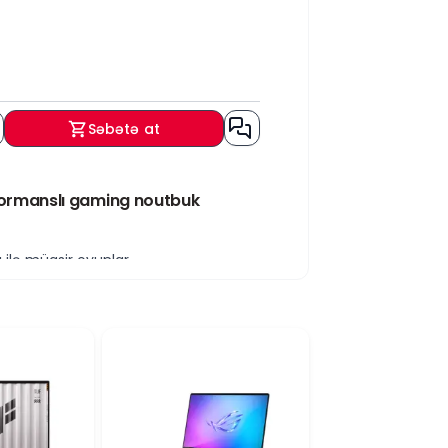
Səbətə at
formanslı gaming noutbuk
ilə müasir oyunlar,
 üstün performans təqdim edir. 512
əçi təcrübəsini daha məhsuldar edir.
ləyərək müasir AAA oyunlarda yüksək
video redaktəsi və kontent yaradılması