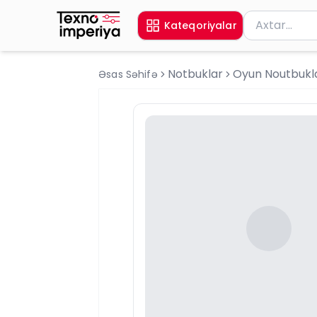
Məhsul axtar
Kateqoriyalar
Axtarış üçün 
Notbuklar
Oyun Noutbukla
Əsas Səhifə