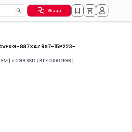
Əlaqə
sın və ya nəticələr arasında keçid etmək üçün ox düymələr
D14VFKG-887XAZ 9S7-15P223-
AM | 512GB SSD | RTX4060 8GB |