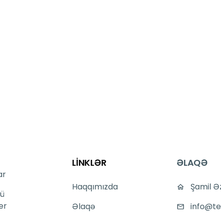
LİNKLƏR
ƏLAQƏ
ar
Haqqımızda
Şamil Ə
ü
er
Əlaqə
info@te