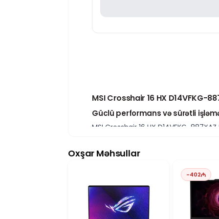
MSI Crosshair 16 HX D14VFKG-887
Güclü performans və sürətli işləm
MSI Crosshair 16 HX D14VFKG-887XAZ I
proqramlaşdırma, 3D modelləşdirmə, v
GB SSD yaddaş əməliyyat sisteminin, p
Oxşar Məhsullar
NVIDIA GeForce RTX 4060 ilə realis
8 GB yaddaşa malik NVIDIA GeForce RT
-
402
FPS və realistik qrafik keyfiyyəti tə
ilə məşğul olan istifadəçilər üçün əla
16 düymlük QHD+ 240Hz ekran