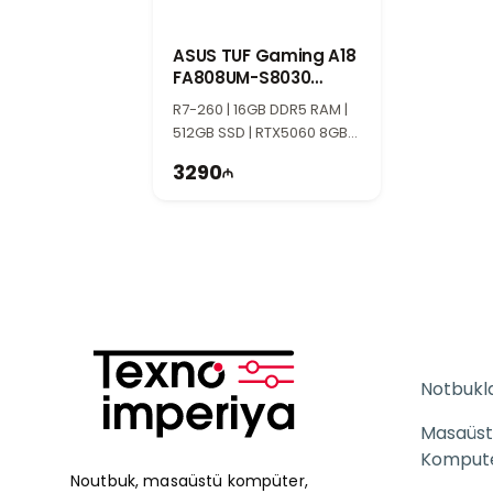
ASUS TUF Gaming A18
FA808UM-S8030
90NR0NN1-M001M0
R7-260 | 16GB DDR5 RAM |
512GB SSD | RTX5060 8GB |
18" WUXGA | 144Hz
3290
Notbukl
Masaüst
Komput
Noutbuk, masaüstü kompüter,