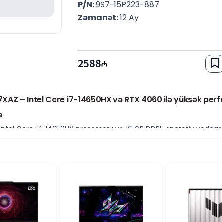
P/N: 
9S7-15P223-887
Zəmanət: 
12 Ay
2588
XAZ – Intel Core i7-14650HX və RTX 4060 ilə yüksək per
ə
ntel Core i7-14650HX prosessoru və 16 GB DDR5 operativ yaddaşı 
ideo montaj və digər yüksək resurs tələb edən tapşırıqlar üçün
roqramların və oyunların sürətli açılmasını təmin edərək istifad
tik qrafika
X 4060 videokartı ray tracing və DLSS texnologiyalarını dəstək
qdim edir. Bu model həm oyun həvəskarları, həm də qrafik dizayn, 
 seçimdir.