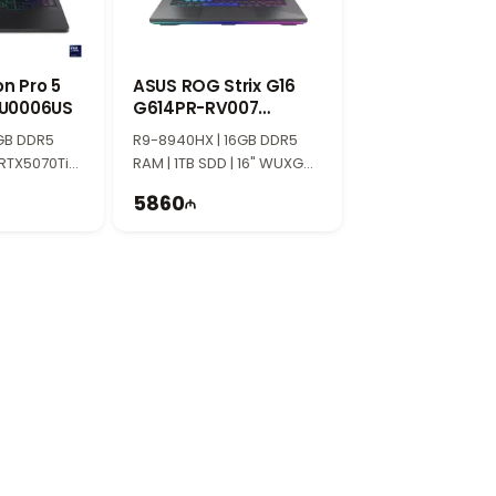
oyunlarda və dinamik görüntülərdə
n Pro 5
ASUS ROG Strix G16
LU0006US
G614PR-RV007
90NR0NJ7-M00080
mə zamanı stabil performans saxlamağa
GB DDR5
R9-8940HX | 16GB DDR5
 RTX5070Ti
RAM | 1TB SDD | 16" WUXGA |
A | 165Hz |
RTX5070Ti 12GB | 165Hz
5860
rı təqdim edir. Həm şəxsi, həm də
dəçilər üçün ideal seçimdir.
lektronika mağazasıdır.