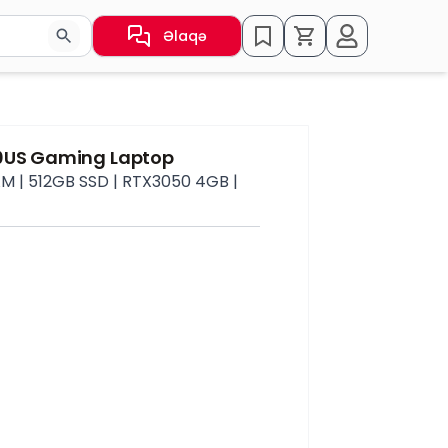
Əlaqə
sın və ya nəticələr arasında keçid etmək üçün ox düymələr
00US Gaming Laptop
M | 512GB SSD | RTX3050 4GB |