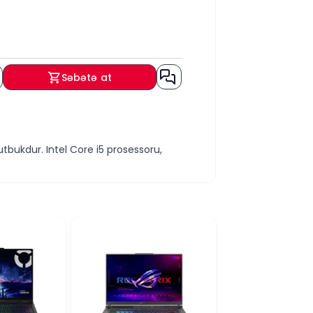
Səbətə at
bukdur. Intel Core i5 prosessoru,
dırma, ofis proqramları, multimedia
sistemin sürətli açılmasını, oyunların
ə daha axıcı görüntü və