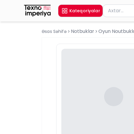
Məhsul axtar
Kateqoriyalar
Axtarış üçün 
Notbuklar
Oyun Noutbukla
Əsas Səhifə