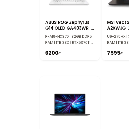
optimallaşdırılmış oyun təcrübəsi ə
15.6 düymlük Full HD ekran və 144
15.6 düymlük Full HD ekran aydın gör
daha hamar görüntü yaradır.
ASUS ROG Zephyrus
MSI Vector
G14 OLED GA403WR-
MSI Thin seriyası və effektiv soy
A2XWJG-2
QS126 90NR0M54-
17S372-21
MSI Thin seriyası nazik və yüngül ga
R-AI9-HX370 | 32GB DDR5
U9-275HX |
M006F0
RAM | 1TB SSD | RTX5070Ti
kömək edir.
RAM | 1TB S
12GB | 14" 3K | 120Hz
Windows 11 Pro ilə təhlükəsiz istifa
24GB | 17" Q
6200
7595
Win11
Windows 11 Pro əməliyyat sistemi daha
peşəkar istifadə üçün uyğundur.
MSI Thin 15 kimlər üçün uyğundur?
Bu model oyunçular, tələbələr, proqr
Balanslaşdırılmış xüsusiyyətləri ilə gü
.
.
.
Texnoimperiya 2020-ci ildən fəal
Mağazamız Şamil Əzizbəyov küçəsi 14
Mağazamızda satışla yanaşı, servis
Kompüter və noutbuklarla bağlı texni