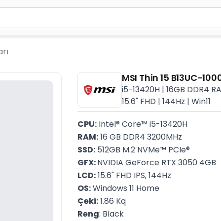
ən azı 2 simvol yazın. Göndərmək üçün Enter düyməsini ba
rı
MSI Thin 15 B13UC-10
i5-13420H | 16GB DDR4 RA
15.6" FHD | 144Hz | Win11
CPU:
 Intel® Core™ i5-13420H
RAM:
 16 GB DDR4 3200MHz
SSD:
 512GB M.2 NVMe™ PCIe®
GFX: 
NVIDIA GeForce RTX 3050 4GB
LCD:
 15.6" FHD IPS, 144Hz
OS:
 Windows 11 Home
Çəki:
 1.86 Kq
Rəng
: Black