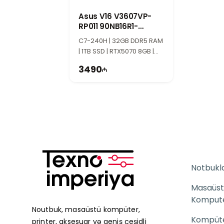
Mütəxəssislərimiz hər gün 10:00–19
Asus V16 V3607VP-
İstənilən model və məhsulla bağlı suall
RP011 90NB16R1-
İş saatlarından kənar vaxtlarda is
M002W0
C7-240H | 32GB DDR5 RAM
zamanda cavab verməyə çalışırıq.
| 1TB SSD | RTX5070 8GB |
Texnoimperiyaya göstərdiyiniz m
16" WUXGA | 144Hz
3490
Notbukl
Masaüst
Komput
Noutbuk, masaüstü kompüter,
Kompüter
printer, aksesuar və geniş çeşidli