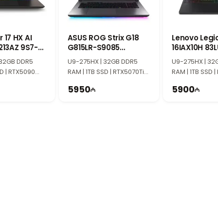
ldə etmək mümkündür.
Hz
üntü və rahat baxış sahəsi təqdim edir. 144Hz yenilənmə tezliyi 
 17 HX AI
ASUS ROG Strix G18
Lenovo Legio
utma
13AZ 9S7-
G815LR-S9085
16IAX10H 83
3
90NR0LT1-M00390
ming dizaynı ilə seçilir. Effektiv soyutma sistemi yüksək yüklən
 32GB DDR5
U9-275HX | 32GB DDR5
U9-275HX | 32
SD | RTX5090
RAM | 1TB SSD | RTX5070Ti
RAM | 1TB SSD |
də
HD+ | 240Hz |
12GB | 18" 2.5K | 240Hz
12GB | 16″ WQXG
5950
5900
Win11
 geniş idarəetmə imkanları, təhlükəsizlik və müasir iş funksiyala
amçılar və münasib qiymətə güclü gaming noutbuk axtaran istifa
ndəlik işlər və oyunlar üçün rahat istifadə imkanı yaradır.
iyyət göstərən, Bakıda yerləşən multibrend kompüter və e
8 ünvanında, 28 Mall TM-dən cəmi 150 metr məsafədə yerləşir.
 xidməti də fəaliyyət göstərir.
ki məsələlərdə mütəxəssislərimiz sizə kömək etməyə hazırdır.