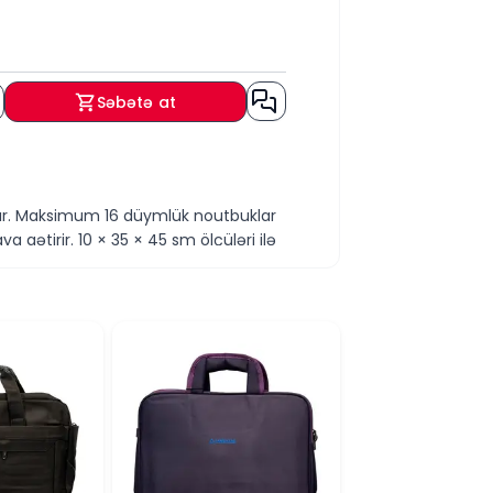
Səbətə at
sıdır. Maksimum 16 düymlük noutbuklar
gətirir. 10 × 35 × 45 sm ölçüləri ilə
ası ilə hazırlanan bu model həm
sir görünüş verir.
ihazın təhlükəsiz yerləşdirilməsinə
 yaradır.
ikdir. Rahat dizaynı sayəsində işə,