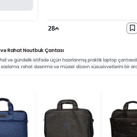
28
ji və Rahat Noutbuk Çantası
əhsil və gündəlik istifadə üçün hazırlanmış praktik laptop çanta
axlama, rahat daşınma və müasir dizayn xüsusiyyətlərini bir araya 
dir.
izayn
tifadəyə uyğun davamlı materiallardan hazırlanıb. ECO konsepsiy
atlığını ön plana çıxarır. Mavi rəngli dizayn çantaya fərqli və müa
siz Saxlama
an noutbuk modelləri üçün nəzərdə tutulub. Xüsusi daxili bölmə c
, kabel, sənəd və digər aksesuarların səliqəli saxlanmasına imkan
5 × 45 sm ölçüləri ilə gündəlik istifadə üçün əlverişli quruluşa mal