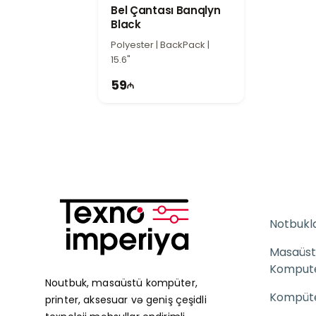
Bel Çantası Banqlyn
Black
Polyester | BackPack |
15.6"
59
Notbukl
Masaüst
Komput
Noutbuk, masaüstü kompüter,
Kompüter
printer, aksesuar və geniş çeşidli