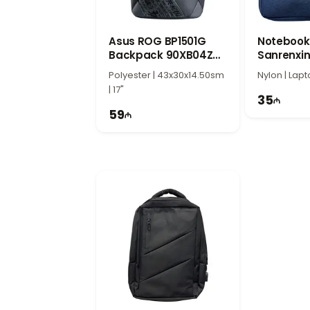
universitetə və səfərlərə gedərkən 
Etibarlı və Praktik Laptop Çantası
Trust 16" Eco Blue 24448 funksionallıq
Asus ROG BP1501G
Notebook
Backpack 90XB04ZN-
Sanrenxin
istifadədə rahatlıq əldə etmək istəyə
BBP020
Wizard
Polyester | 43x30x14.50sm
Nylon | Lapt
| 17"
35
59