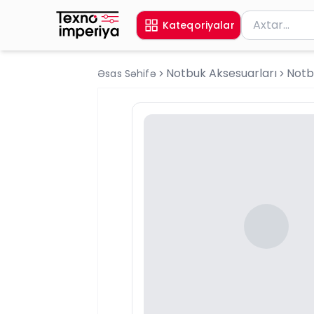
Məhsul axtar
Kateqoriyalar
Axtarış üçün 
Notbuk Aksesuarları
Notb
Əsas Səhifə