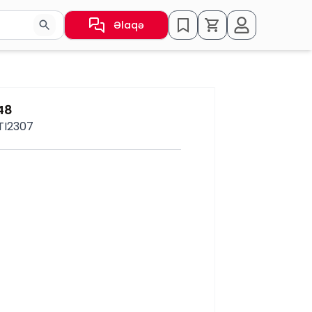
Əlaqə
sın və ya nəticələr arasında keçid etmək üçün ox düymələr
48
 TI2307