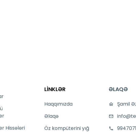
LİNKLƏR
ƏLAQƏ
ar
Haqqımızda
Şamil Ə
ü
er
Əlaqə
info@te
 Hissələri
Öz kompüterini yığ
994707