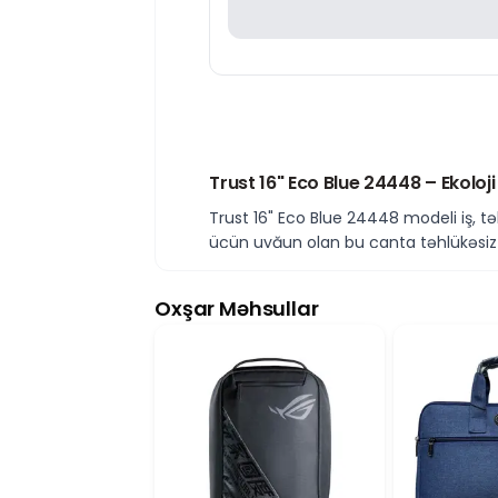
Trust 16" Eco Blue 24448 – Ekolo
Trust 16" Eco Blue 24448 modeli iş, t
üçün uyğun olan bu çanta təhlükəsiz s
kompakt və funksional quruluşa malik
Davamlı ECO Material və Müasir D
Oxşar Məhsullar
Trust 16" Eco Blue 24448 gündəlik is
ekoloji yanaşmanı, həm də istifadə rah
16 Düymlük Noutbuk üçün Təhlükə
Bu laptop çantası 16" ölçüyə qədər ol
kömək edir. Əlavə hissələr isə adapter
Kompakt Ölçü və Rahat Daşınma
Trust 16" Eco Blue 24448 modeli 10 × 3