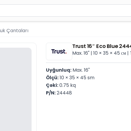
ən azı 2 simvol yazın. Göndərmək üçün Enter düyməsini ba
uk Çantaları
Trust 16″ Eco Blue 244
Max. 16" | 10 × 35 × 45 см |
Uyğunluq:
 Max. 16"
Ölçü:
 10 × 35 × 45 sm
Çəki:
 0.75 kq
P/N:
 24448