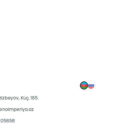
zizbəyov, Küç. 185
xnoimperiya.az
105858