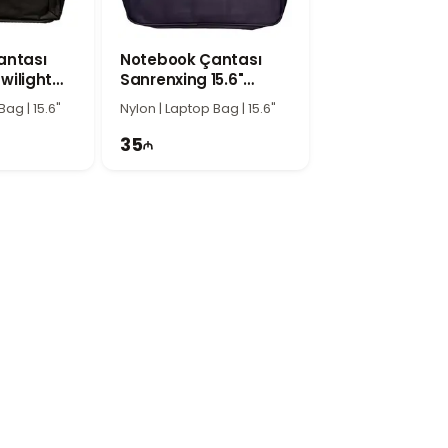
sıdır. Noutbukunu qorumaq və gündəlik
antası
Notebook Çantası
Twilight
Sanrenxing 15.6"
Italian Grape
Bag | 15.6"
Nylon | Laptop Bag | 15.6"
35