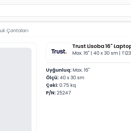
ən azı 2 simvol yazın. Göndərmək üçün Enter düyməsini ba
uk Çantaları
Trust Lisoba 16" Lapt
Max. 16" | 40 x 30 sm | TI23
Uyğunluq:
 Max. 16"
Ölçü:
 40 x 30 sm
Çəki:
 0.75 kq
P/N:
 25247