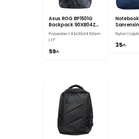
asanlıqla bel çantasına, notebook ç
Funksional və Stil Sahibi Noteboo
Trust Lisoba 16" Laptop Sleeve Green 
Asus ROG BP1501G
Notebook
Backpack 90XB04ZN-
Sanrenxin
keyfiyyətli, rahat və gündəlik istifa
BBP020
Wizard
Polyester | 43x30x14.50sm
Nylon | Lapt
| 17"
35
59