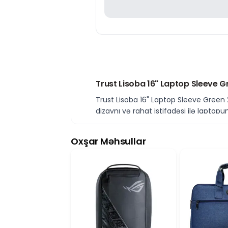
Trust Lisoba 16" Laptop Sleeve
Trust Lisoba 16" Laptop Sleeve Gree
dizaynı və rahat istifadəsi ilə laptop
qazandırır.
Etibarlı Qoruma və Rahat Dizayn
Oxşar Məhsullar
Trust Lisoba 16" Laptop Sleeve noutb
hazırlanıb. Yumşaq daxili hissə cihaz
16 Düymlük Noutbuklar üçün Uyğ
Bu laptop sleeve modeli maksimum 16"
yerləşdirilir və çantanın kompakt fo
Yüngül və Rahat İstifadə
Trust Lisoba Laptop Sleeve Green ev, 