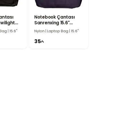
 seçilir. 16 düymlük noutbuk üçün
antası
Notebook Çantası
Twilight
Sanrenxing 15.6"
ir.
Italian Grape
Bag | 15.6"
Nylon | Laptop Bag | 15.6"
35