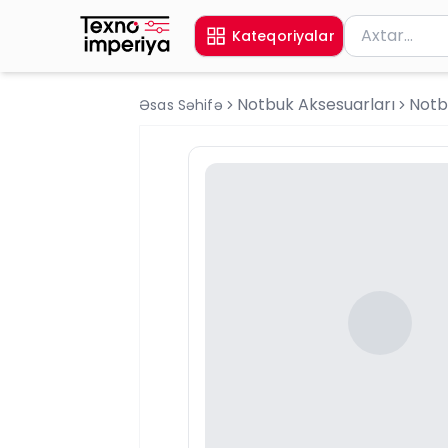
Məhsul axtar
Kateqoriyalar
Axtarış üçün 
Notbuk Aksesuarları
Notb
Əsas Səhifə