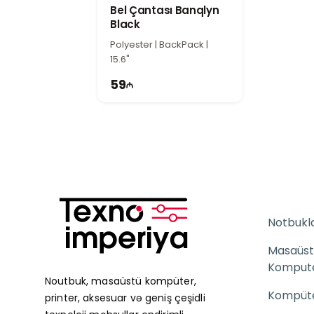
Bel Çantası Banqlyn
Black
Polyester | BackPack |
15.6"
59
Notbukl
Masaüst
Komput
Noutbuk, masaüstü kompüter,
Kompüter
printer, aksesuar və geniş çeşidli