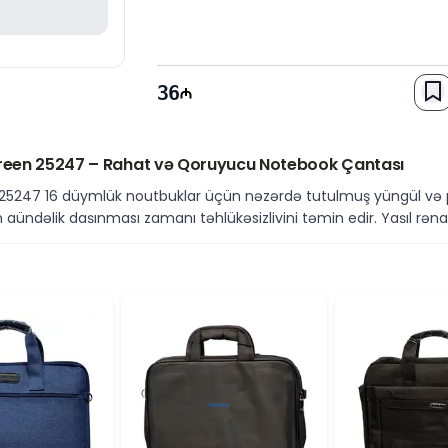
36
 Green 25247 – Rahat və Qoruyucu Notebook Çantası
n 25247 16 düymlük noutbuklar üçün nəzərdə tutulmuş yüngül və
un gündəlik daşınması zamanı təhlükəsizliyini təmin edir. Yaşıl rə
uku cızıqlardan, tozdan və gündəlik istifadə zamanı yarana bilə
ın səthinin qorunmasına kömək edir, incə quruluşu isə rahat daşı
undur
 ölçülü noutbuklar üçün nəzərdə tutulub. 40 × 30 sm ölçüləri s
rması qorunur. Artıq həcm yaratmadan effektiv qoruma təqdim ed
ofis, universitet və səfərlər zamanı istifadə üçün uyğundur. İnc