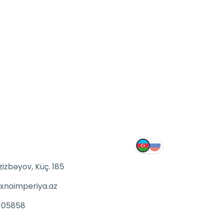
zizbəyov, Küç. 185
xnoimperiya.az
105858