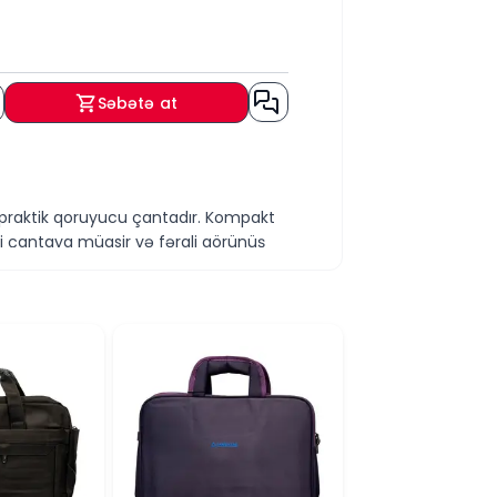
Səbətə at
 praktik qoruyucu çantadır. Kompakt
ngi çantaya müasir və fərqli görünüş
cək xırda zədələrdən qorumaq üçün
nmanı təmin edir.
ayəsində cihaz rahat şəkildə
ir.
ə və yüngül dizaynı sayəsində çantanı