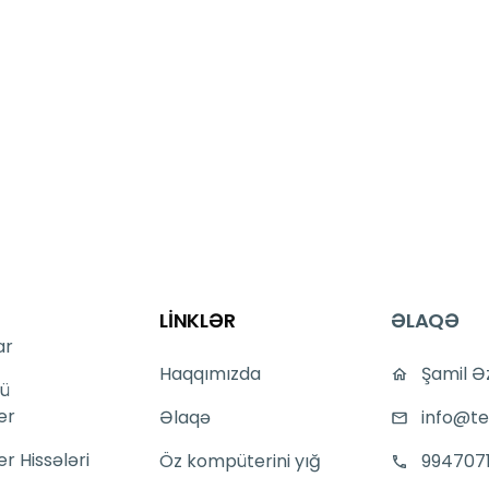
LİNKLƏR
ƏLAQƏ
ar
Haqqımızda
Şamil Ə
ü
er
Əlaqə
info@te
 Hissələri
Öz kompüterini yığ
994707