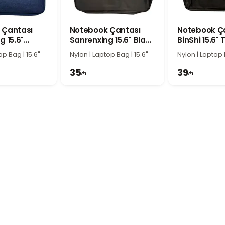
antasına və ya portfelə yerləşdirmək mümkündür.
k Sleeve
25247 praktik quruluşu, kompakt ölçüləri və etibarlı qoruması ilə
 Çantası
Notebook Çantası
Notebook Ç
g 15.6"
Sanrenxing 15.6" Black
BinShi 15.6" 
dəyə uyğun qoruyucu çanta axtaran istifadəçilər üçün ideal seçimd
Truffle
Zone
op Bag | 15.6"
Nylon | Laptop Bag | 15.6"
Nylon | Laptop 
35
39