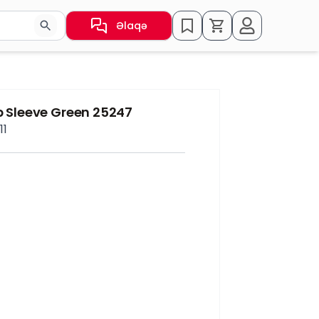
Əlaqə
sın və ya nəticələr arasında keçid etmək üçün ox düymələr
op Sleeve Green 25247
11