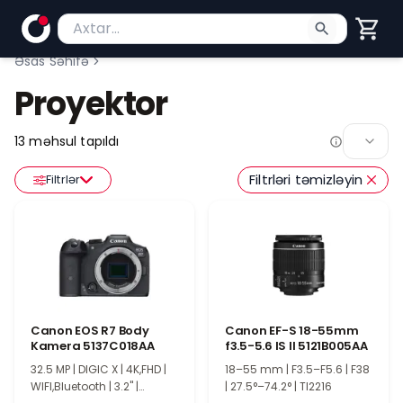
Məhsul axtar
Axtarış üçün ən azı 2 simvol yazın. Göndərmək üç
Əsas Səhifə
Proyektor
13
məhsul tapıldı
Filtrləri təmizləyin
Filtrlər
Canon EOS R7 Body
Canon EF-S 18-55mm
Kamera 5137C018AA
f3.5-5.6 IS II 5121B005AA
32.5 MP | DIGIC X | 4K,FHD |
18–55 mm | F3.5–F5.6 | F38
WIFI,Bluetooth | 3.2" |
| 27.5°–74.2° | TI2216