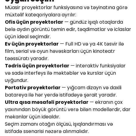
Müasir proyektorlar funksiyasına və təyinatına görə
müxtəlif kateqoriyalara ayrılır:
Ofis üçün proyektorlar
— gündüz işıqlı otaqlarda
belə aydın görüntü təmin edir, təqdimatlar və iclaslar
üçün ideal seçimdir.
Ev üçün proyektorlar
— Full HD və ya 4K təsvir ilə
film, serial və oyun həvəskarları üçün kinoteatr
təəssüratı yaradır.
Tədris üçün proyektorlar
— interaktiv funksiyalar
və sadə interfeys ilə məktəblər və kurslar üçün
uyğundur.
Portativ proyektorlar
— yığcam dizayn və daxili
batareya ilə hər yerdə istifadəyə şərait yaradır.
Ultra qısa məsafəli proyektorlar
— ekranın çox
yaxınından böyük görüntü verə bilən modellərdir, dar
məkanlar üçün idealdır.
Seçim zamanı otağın ölçüsü, işıqlandırması və
istifadə ssenarisi nəzərə alınmalıdır.