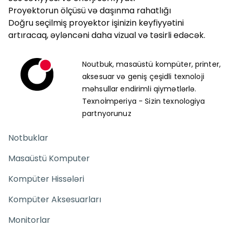
Proyektorun ölçüsü və daşınma rahatlığı
Doğru seçilmiş proyektor işinizin keyfiyyətini
artıracaq, əyləncəni daha vizual və təsirli edəcək.
Noutbuk, masaüstü kompüter, printer,
aksesuar və geniş çeşidli texnoloji
məhsullar endirimli qiymətlərlə.
Texnoİmperiya - Sizin texnologiya
partnyorunuz
Notbuklar
Masaüstü Komputer
Kompüter Hissələri
Kompüter Aksesuarları
Monitorlar