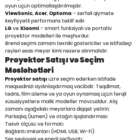
oyun üçün optimallaşdırılmışdır.
ViewSonic
,
Acer
,
Optoma
– sərfəli qiymətə
keyfiyyətli performans təklif edir.
LG
və
Xiaomi
– smart funksiyalı və portativ
proyektor modelləri ilə məşhurdur.
Brend seçimi zamanı texniki göstəricilər və istifadəçi
rəyləri əsas meyar kimi nəzərə alınmalıdır.
Proyektor Satışı və Seçim
Məsləhətləri
Proyektor satışı
üzrə seçim edərkən istifadə
məqsədinizi aydınlaşdırmaq vacibdir. Təqdimat,
tədris, film izləmə və ya oyun oynamaq üçün fərqli
xüsusiyyətlərə malik modellər mövcuddur. Alış
zamanı aşağıdakı meyarlara diqqət yetirin:
Parlaqlıq (lumen) və otağın işıqlandırması
Təsvir ölçüsü və formatı
Bağlantı imkanları (HDMI, USB, Wi-Fi)
Səs səviyyəsi və enerji sərfiyyatı