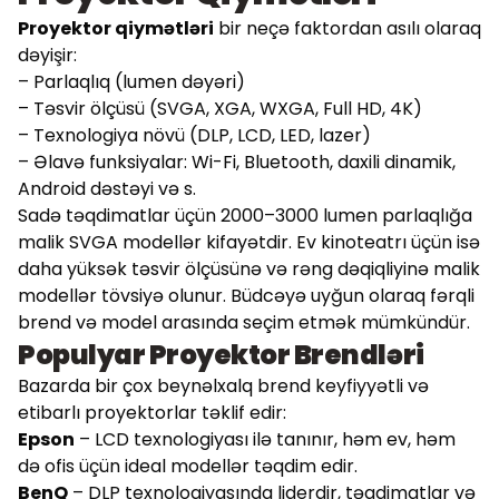
Proyektor qiymətləri
bir neçə faktordan asılı olaraq
dəyişir:
– Parlaqlıq (lumen dəyəri)
– Təsvir ölçüsü (SVGA, XGA, WXGA, Full HD, 4K)
– Texnologiya növü (DLP, LCD, LED, lazer)
– Əlavə funksiyalar: Wi-Fi, Bluetooth, daxili dinamik,
Android dəstəyi və s.
Sadə təqdimatlar üçün 2000–3000 lumen parlaqlığa
malik SVGA modellər kifayətdir. Ev kinoteatrı üçün isə
daha yüksək təsvir ölçüsünə və rəng dəqiqliyinə malik
modellər tövsiyə olunur. Büdcəyə uyğun olaraq fərqli
brend və model arasında seçim etmək mümkündür.
Populyar Proyektor Brendləri
Bazarda bir çox beynəlxalq brend keyfiyyətli və
etibarlı proyektorlar təklif edir:
Epson
– LCD texnologiyası ilə tanınır, həm ev, həm
də ofis üçün ideal modellər təqdim edir.
BenQ
– DLP texnologiyasında liderdir, təqdimatlar və