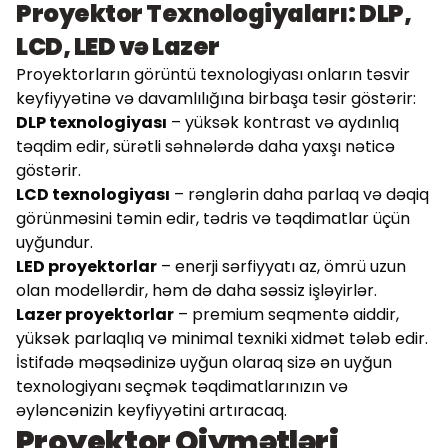
Proyektor Texnologiyaları: DLP,
LCD, LED və Lazer
Proyektorların görüntü texnologiyası onların təsvir
keyfiyyətinə və davamlılığına birbaşa təsir göstərir:
DLP texnologiyası
– yüksək kontrast və aydınlıq
təqdim edir, sürətli səhnələrdə daha yaxşı nəticə
göstərir.
LCD texnologiyası
– rənglərin daha parlaq və dəqiq
görünməsini təmin edir, tədris və təqdimatlar üçün
uyğundur.
LED proyektorlar
– enerji sərfiyyatı az, ömrü uzun
olan modellərdir, həm də daha səssiz işləyirlər.
Lazer proyektorlar
– premium seqmentə aiddir,
yüksək parlaqlıq və minimal texniki xidmət tələb edir.
İstifadə məqsədinizə uyğun olaraq sizə ən uyğun
texnologiyanı seçmək təqdimatlarınızın və
əyləncənizin keyfiyyətini artıracaq.
Proyektor Qiymətləri