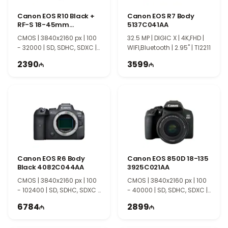
Canon EOS R10 Black +
Canon EOS R7 Body
RF-S 18-45mm
5137C041AA
5331C047AA
CMOS | 3840x2160 px | 100
32.5 MP | DIGIC X | 4K,FHD |
- 32000 | SD, SDHC, SDXC |
WIFI,Bluetooth | 2.95" | TI2211
TI2212
2390
3599
Canon EOS R6 Body
Canon EOS 850D 18-135
Black 4082C044AA
3925C021AA
CMOS | 3840x2160 px | 100
CMOS | 3840x2160 px | 100
- 102400 | SD, SDHC, SDXC |
- 40000 | SD, SDHC, SDXC |
TI2209
TI2208
6784
2899