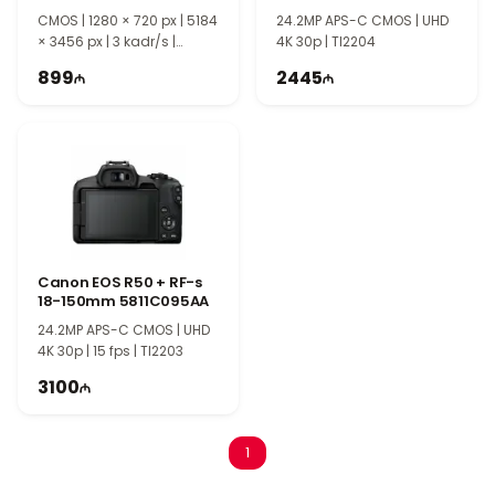
16GB RUK 3011C012AA
CMOS | 1280 × 720 px | 5184
24.2MP APS-C CMOS | UHD
× 3456 px | 3 kadr/s |
4K 30p | TI2204
TI2205
899
2445
Canon EOS R50 + RF-s
18-150mm 5811C095AA
24.2MP APS-C CMOS | UHD
4K 30p | 15 fps | TI2203
3100
1