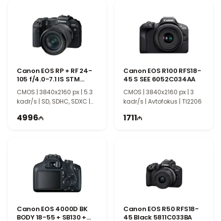
Canon EOS RP + RF 24-
Canon EOS R100 RFS18-
105 f/4.0-7.1 IS STM
45 S SEE 6052C034AA
3380C154AA
CMOS | 3840x2160 px | 5.3
CMOS | 3840x2160 px | 3
kadr/s | SD, SDHC, SDXC |
kadr/s | Avtofokus | TI2206
TI2207
4996
1711
Canon EOS 4000D BK
Canon EOS R50 RFS18-
BODY 18-55 + SB130 +
45 Black 5811C033BA