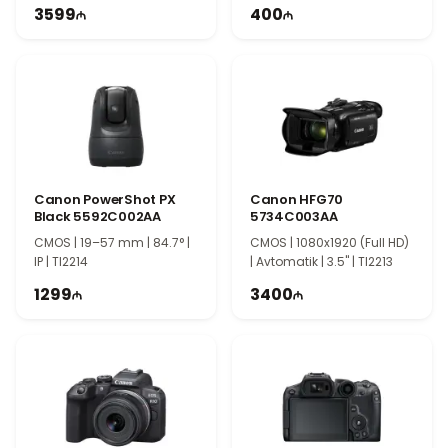
TG1487
3599
400
Canon PowerShot PX
Canon HFG70
Black 5592C002AA
5734C003AA
CMOS | 19–57 mm | 84.7° |
CMOS | 1080x1920 (Full HD)
IP | TI2214
| Avtomatik | 3.5" | TI2213
1299
3400