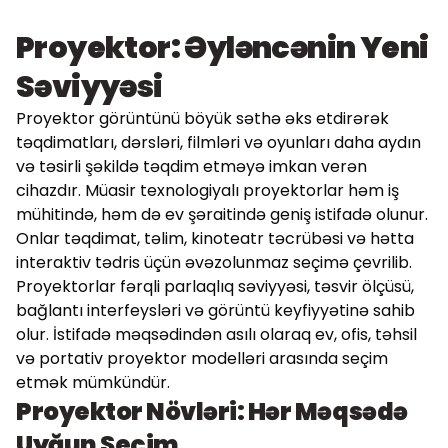
Proyektor: Əyləncənin Yeni
Səviyyəsi
Proyektor görüntünü böyük səthə əks etdirərək
təqdimatları, dərsləri, filmləri və oyunları daha aydın
və təsirli şəkildə təqdim etməyə imkan verən
cihazdır. Müasir texnologiyalı proyektorlar həm iş
mühitində, həm də ev şəraitində geniş istifadə olunur.
Onlar təqdimat, təlim, kinoteatr təcrübəsi və hətta
interaktiv tədris üçün əvəzolunmaz seçimə çevrilib.
Proyektorlar fərqli parlaqlıq səviyyəsi, təsvir ölçüsü,
bağlantı interfeysləri və görüntü keyfiyyətinə sahib
olur. İstifadə məqsədindən asılı olaraq ev, ofis, təhsil
və portativ proyektor modelləri arasında seçim
etmək mümkündür.
Proyektor Növləri: Hər Məqsədə
Uyğun Seçim