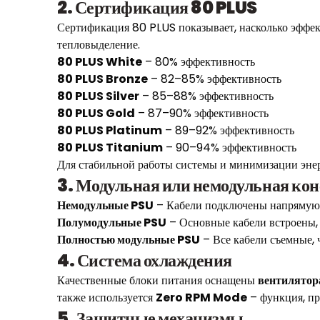
2. Сертификация 80 PLUS
Сертификация 80 PLUS показывает, насколько эффек
тепловыделение.
80 PLUS White
– 80% эффективность
80 PLUS Bronze
– 82–85% эффективность
80 PLUS Silver
– 85–88% эффективность
80 PLUS Gold
– 87–90% эффективность
80 PLUS Platinum
– 89–92% эффективность
80 PLUS Titanium
– 90–94% эффективность
Для стабильной работы системы и минимизации эне
3. Модульная или немодульная ко
Немодульные PSU
– Кабели подключены напрямую и 
Полумодульные PSU
– Основные кабели встроены, 
Полностью модульные PSU
– Все кабели съемные, 
4. Система охлаждения
Качественные блоки питания оснащены
вентилятор
также используется
Zero RPM Mode
– функция, пр
5. Защитные механизмы