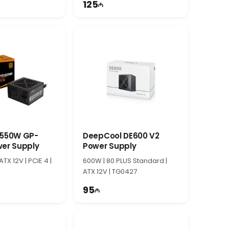
125
 550W GP-
DeepCool DE600 V2
er Supply
Power Supply
ATX 12V | PCIE 4 |
600W | 80 PLUS Standard |
ATX 12V | TG0427
95