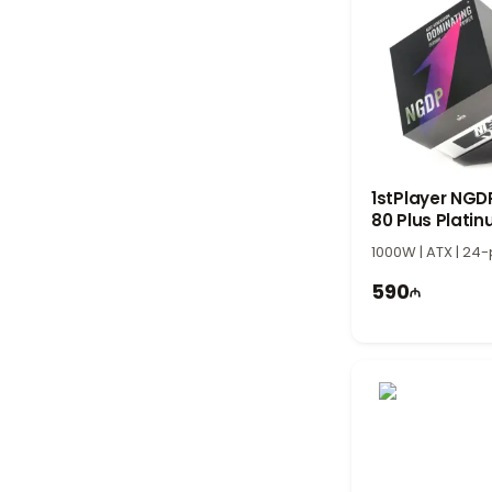
1stPlayer NGD
80 Plus Plati
1300BA3-BK P
1000W | ATX | 24-
Supply
590