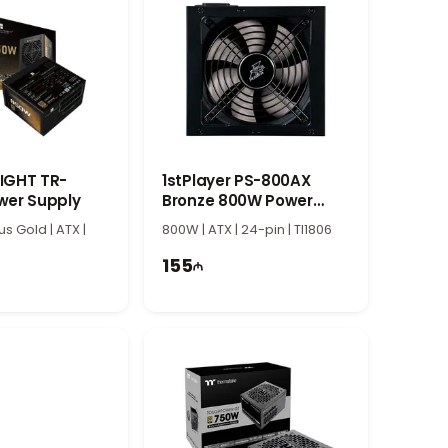
IGHT TR-
1stPlayer PS-800AX
wer Supply
Bronze 800W Power
Supply
us Gold | ATX |
800W | ATX | 24-pin | TI1806
155