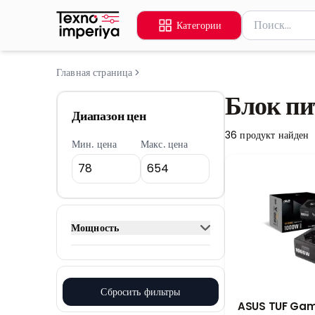
Поиск товаров
Категории
Введите миниму
Главная страница
Блок пи
Диапазон цен
36
продукт найден
Мин. цена
Макс. цена
Мощность
Сбросить фильтры
ASUS TUF Gam