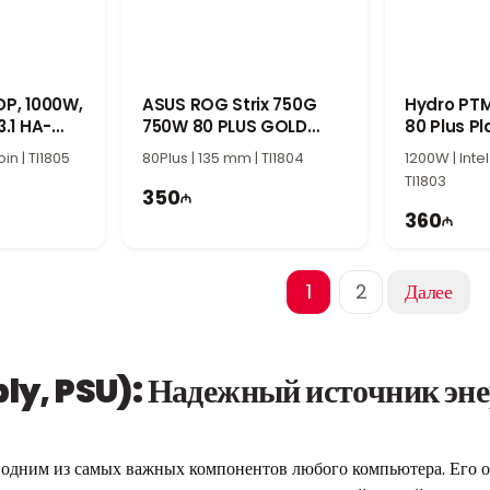
P, 1000W,
ASUS ROG Strix 750G
Hydro PT
.1 HA-
750W 80 PLUS GOLD
80 Plus P
r Supply
Power Supply
Power Su
in | TI1805
80Plus | 135 mm | TI1804
1200W | Intel
TI1803
350
360
1
2
Далее
y, PSU): Надежный источник эне
одним из самых важных компонентов любого компьютера. Его ос