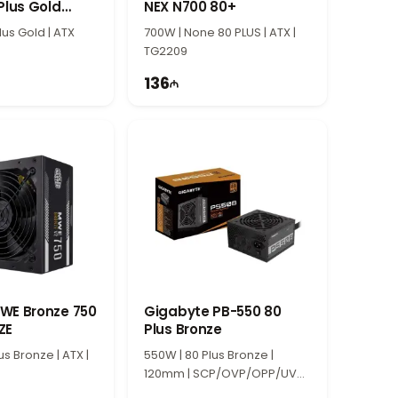
Plus Gold
NEX N700 80+
pply
lus Gold | ATX
700W | None 80 PLUS | ATX |
TG2209
136
WE Bronze 750
Gigabyte PB-550 80
ZE
Plus Bronze
us Bronze | ATX |
550W | 80 Plus Bronze |
120mm | SCP/OVP/OPP/UVP |
TI1783