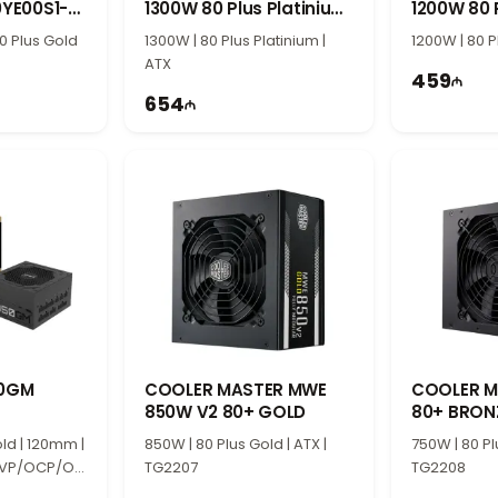
0YE00S1-
1300W 80 Plus Platinium
1200W 80 
Power Supply
Power Su
80 Plus Gold
1300W | 80 Plus Platinium |
1200W | 80 P
ATX
459
654
50GM
COOLER MASTER MWE
COOLER M
850W V2 80+ GOLD
80+ BRON
ld | 120mm |
850W | 80 Plus Gold | ATX |
750W | 80 Pl
VP/OCP/OT
TG2207
TG2208