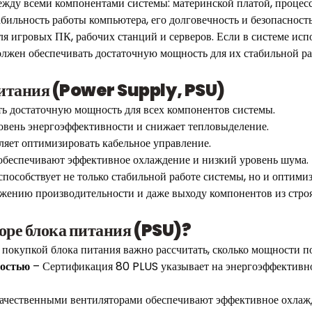
ежду всеми компонентами системы: материнской платой, процес
абильность работы компьютера, его долговечность и безопасность
я игровых ПК, рабочих станций и серверов. Если в системе ис
лжен обеспечивать достаточную мощность для их стабильной ра
питания (Power Supply, PSU)
ь достаточную мощность для всех компонентов системы.
овень энергоэффективности и снижает тепловыделение.
яет оптимизировать кабельное управление.
обеспечивают эффективное охлаждение и низкий уровень шума.
пособствует не только стабильной работе системы, но и оптими
ижению производительности и даже выходу компонентов из строя
оре блока питания (PSU)?
покупкой блока питания важно рассчитать, сколько мощности по
ностью
– Сертификация 80 PLUS указывает на энергоэффективнос
качественными вентиляторами обеспечивают эффективное охлаж