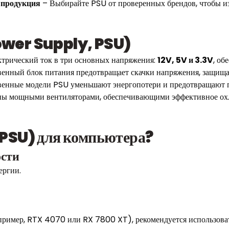
 продукция
– Выбирайте PSU от проверенных брендов, чтобы из
ower Supply, PSU)
ктрический ток в три основных напряжения:
12V, 5V и 3.3V
, об
венный блок питания предотвращает скачки напряжения, защищ
енные модели PSU уменьшают энергопотери и предотвращают п
ны мощными вентиляторами, обеспечивающими эффективное ох
(PSU) для компьютера?
ости
ергии.
апример, RTX 4070 или RX 7800 XT), рекомендуется использов