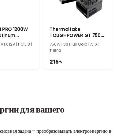
M PRO 1200W
Thermaltake
latinum
TOUGHPOWER GT 750W
pply
Power Supply
 ATX 12V | PCIE 8 |
750W | 80 Plus Gold | ATX |
TI1800
215
ргии для вашего
новная задача – преобразовывать электроэнергию в