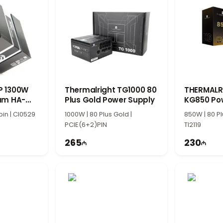
P 1300W
Thermalright TG1000 80
THERMALR
num HA-
Plus Gold Power Supply
KG850 Po
ower
pin | CI0529
1000W | 80 Plus Gold |
850W | 80 Pl
PCIE(6+2)PIN
TI2119
265
230