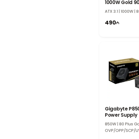
1000W Gold 9
B0NA00
ATX 3.1 | 1000W | 
490
Gigabyte P8
Power Supply
850W | 80 Plus Go
OVP/OPP/SCP/U
P | TI1784