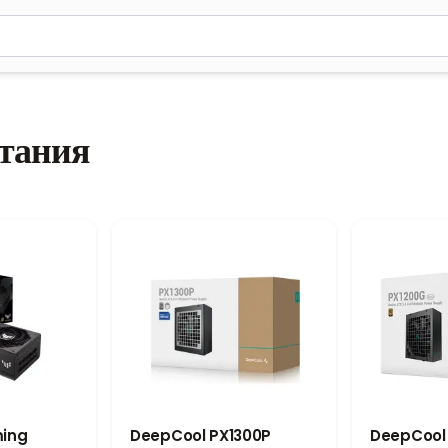
м 2 символа для поиска. Нажмите Enter для отправки или испол
тания
ing
DeepCool PX1300P
DeepCool