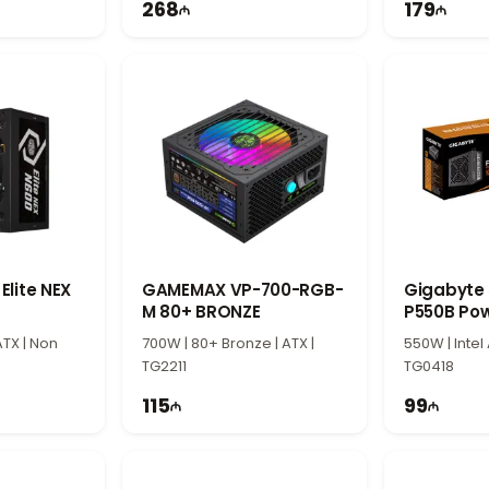
268
179
Elite NEX
GAMEMAX VP-700-RGB-
Gigabyte
M 80+ BRONZE
P550B Pow
ATX | Non
700W | 80+ Bronze | ATX |
550W | Intel 
TG2211
TG0418
115
99