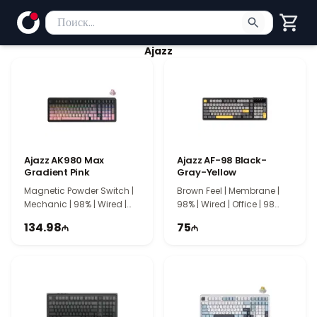
Поиск товаров
Введите минимум 2 символа для поиска. Нажмите Enter
Ajazz
Ajazz AK980 Max
Ajazz AF-98 Black-
Gradient Pink
Gray-Yellow
Magnetic Powder Switch |
Brown Feel | Membrane |
Mechanic | 98% | Wired |
98% | Wired | Office | 98
Gasket | 101 Keys | IS7020
Keys | IS7032
134.98
75