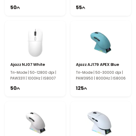
50
55
Ajazz NJ07 White
Ajazz AJ179 APEX Blue
Tri-Mode | 50-12800 dpi |
Tri-Mode | 50-30000 dpi |
PAW3311 | 1000Hz | IS8007
PAW3950 | 8000Hz | IS8006
50
125