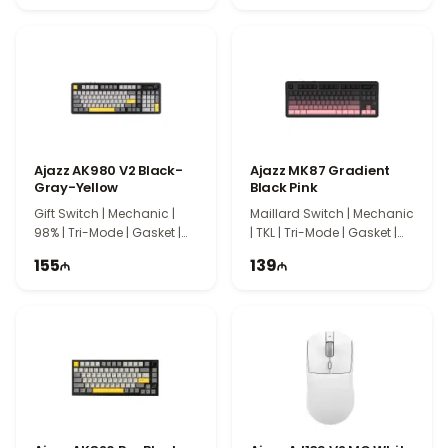
Ajazz AK980 V2 Black-
Ajazz MK87 Gradient
Gray-Yellow
Black Pink
Gift Switch | Mechanic |
Maillard Switch | Mechanic
98% | Tri-Mode | Gasket |
| TKL | Tri-Mode | Gasket |
97 Keys | IS7014
87 Keys | IS7029
155
139