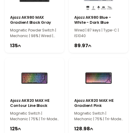
Ajazz AK980 MAX
Ajazz AK980 Blue -
Gradient Black Gray
White - Dark Blue
Magnetic Powder Switch |
Wired | 87 keys | Type-C |
Mechanic | 98% | Wired |
IS1040
Gasket | 101 Keys | IS7021
135
89.97
Ajazz AK820 MAX HE
Ajazz AK820 MAX HE
Contour Line Black
Gradient Pink
Magnetic Switch |
Magnetic Switch |
Mechanic | 75% | Tri-Mode |
Mechanic | 75% | Tri-Mode |
Gasket | 82 Keys | IS7011
Gasket | 82 Keys | IS7009
125
128.98