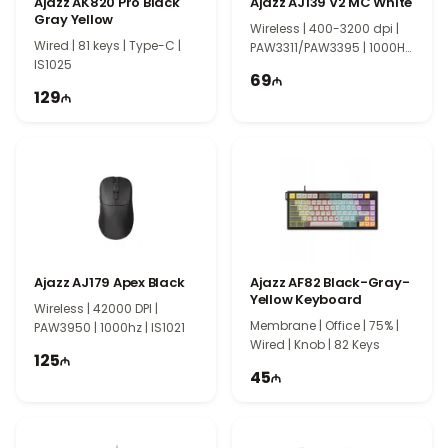
Ajazz AK820 Pro Black
Ajazz AJ139 V2 MC White
Gray Yellow
Wireless | 400-3200 dpi |
Wired | 81 keys | Type-C |
PAW3311/PAW3395 | 1000Hz
IS1025
| IS1010
69
129
Ajazz AJ179 Apex Black
Ajazz AF82 Black-Gray-
Yellow Keyboard
Wireless | 42000 DPI |
Membrane | Office | 75% |
PAW3950 | 1000hz | IS1021
Wired | Knob | 82 Keys
125
45