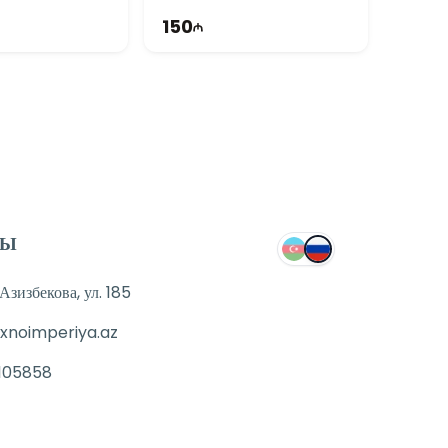
150
ТЫ
зизбекова, ул. 185
xnoimperiya.az
105858