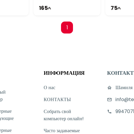
165
75
1
ИНФОРМАЦИЯ
КОНТАК
О нас
Шамиля А
ный
ер
КОНТАКТЫ
info@te
ерные
Собрать свой
994707
тующие
компьютер онлайн!
ерные
Часто задаваемые