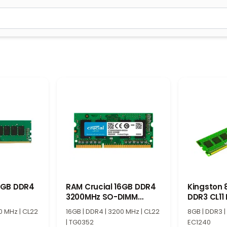
м 2 символа для поиска. Нажмите Enter для отправки или испол
6GB DDR4
RAM Crucial 16GB DDR4
Kingston 
3200MHz SO-DIMM
DDR3 CL11
CT16G4SFRA32A
0 MHz | CL22
16GB | DDR4 | 3200 MHz | CL22
8GB | DDR3 | 
| TG0352
EC1240