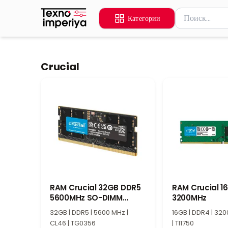
Поиск товаров
Категории
Введите миниму
Crucial
RAM Crucial 32GB DDR5
RAM Crucial 1
5600MHz SO-DIMM
3200MHz
CT32G56C46S5
32GB | DDR5 | 5600 MHz |
16GB | DDR4 | 320
CL46 | TG0356
| TI1750