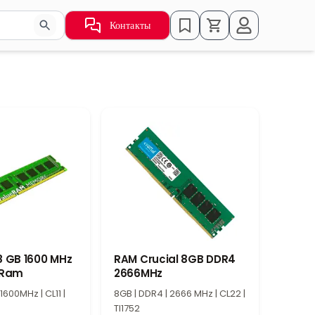
Контакты
ьзуйте стрелки для навигации по результатам.
8 GB 1600 MHz
RAM Crucial 8GB DDR4
 Ram
2666MHz
1600MHz | CL11 |
8GB | DDR4 | 2666 MHz | CL22 |
TI1752