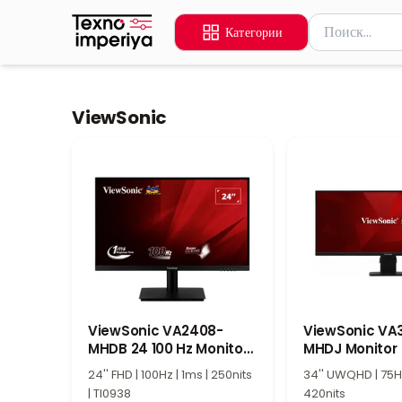
Поиск товаров
Категории
Введите миниму
ViewSonic
ViewSonic VA2408-
ViewSonic VA
MHDB 24 100 Hz Monitor
MHDJ Monitor
VA2408-MHDB
24'' FHD | 100Hz | 1ms | 250nits
34'' UWQHD | 75Hz
| TI0938
420nits