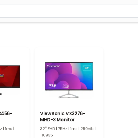
м 2 символа для поиска. Нажмите Enter для отправки или испол
3456-
ViewSonic VX3276-
MHD-3 Monitor
 | 1ms |
32'' FHD | 75Hz | 1ms | 250nits |
TI0935