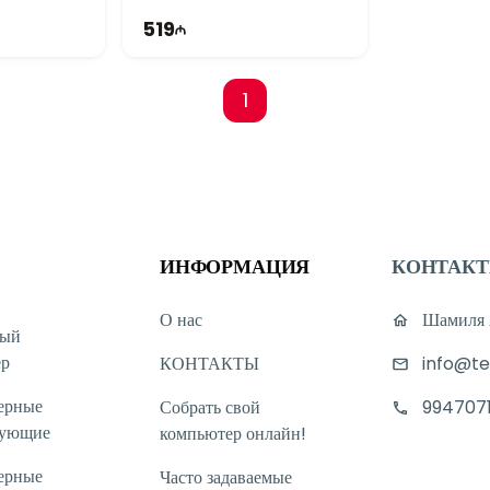
519
1
ИНФОРМАЦИЯ
КОНТАК
О нас
Шамиля А
ный
ер
КОНТАКТЫ
info@te
ерные
Собрать свой
994707
тующие
компьютер онлайн!
ерные
Часто задаваемые