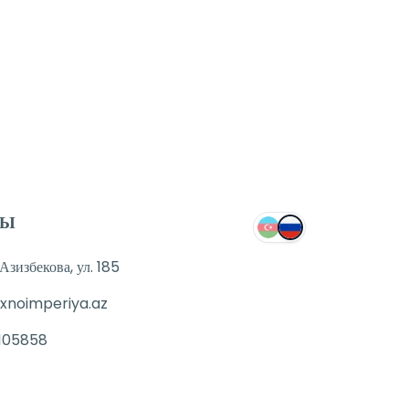
ТЫ
зизбекова, ул. 185
xnoimperiya.az
105858