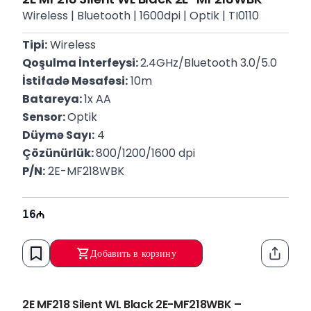
Wireless | Bluetooth | 1600dpi | Optik | TI0110
Tipi:
 Wireless
Qoşulma İnterfeysi: 
2.4GHz/Bluetooth 3.0/5.0
İstifadə Məsafəsi:
 10m
Batareya: 
1x AA
Sensor: 
Optik
Düymə Sayı:
 4
Çözünürlük: 
800/1200/1600 dpi
P/N:
 2E-MF218WBK
16
Добавить в корзину
Функци
2E MF218 Silent WL Black 2E-MF218WBK –