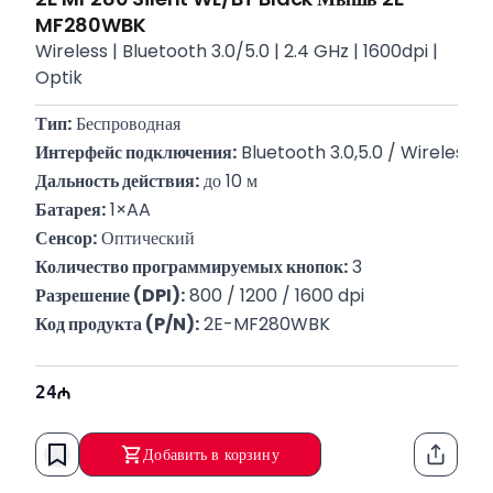
MF280WBK
Wireless | Bluetooth 3.0/5.0 | 2.4 GHz | 1600dpi |
Optik
Тип:
 Беспроводная
Интерфейс подключения:
 Bluetooth 3.0,5.0 / Wireless 2
Дальность действия:
 до 10 м
Батарея:
 1×AA
Сенсор:
 Оптический
Количество программируемых кнопок:
 3
Разрешение (DPI):
 800 / 1200 / 1600 dpi
Код продукта (P/N):
 2E-MF280WBK
24
Добавить в корзину
Функци