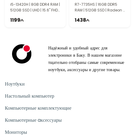
Современные возможности подключения
i5-13420H | 8GB DDR4 RAM |
R7-7735HS | 16GB DDR5
USB, HDMI и другие интерфейсы позволяют подключать
512GB SSD | UHD | 15.6" FHD |
RAM | 512GB SSD | Radeon |
внешние устройства. Поддержка Wi-Fi и Bluetooth
60Hz
16" WUXGA | 60Hz
1199
1438
обеспечивает быстрое беспроводное соединение.
Для кого подходит Acer Aspire 5 A515-58M?
Эта модель станет хорошим выбором для студентов, офисных
сотрудников и пользователей, которым нужен надёжный
Надёжный и удобный адрес для
ноутбук для ежедневной работы. Производительность,
электроники в Баку. В нашем магазине
быстрый SSD и качественный экран обеспечивают комфортное
тщательно отобраны самые современные
использование.
ноутбуки, аксессуары и другие товары.
Ноутбуки
Настольный компьютер
Компьютерные комплектующие
Компьютерные aксессуары
Мониторы