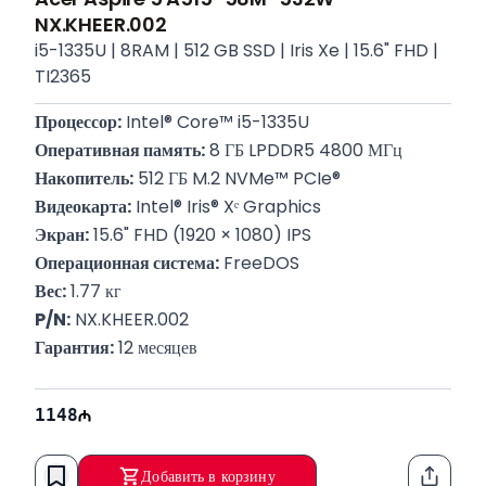
NX.KHEER.002
i5-1335U | 8RAM | 512 GB SSD | Iris Xe | 15.6" FHD |
TI2365
Процессор:
 Intel® Core™ i5-1335U
Оперативная память:
 8 ГБ LPDDR5 4800 МГц
Накопитель:
 512 ГБ M.2 NVMe™ PCIe®
Видеокарта:
 Intel® Iris® Xᵉ Graphics
Экран:
 15.6" FHD (1920 × 1080) IPS
Операционная система:
 FreeDOS
Вес:
 1.77 кг
P/N:
 NX.KHEER.002
Гарантия:
 12 месяцев
1148
Добавить в корзину