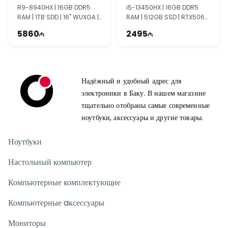
90NR0NJ7-M00080
90NR0MI1-M002V0
R9-8940HX | 16GB DDR5
i5-13450HX | 16GB DDR5
RAM | 1TB SDD | 16" WUXGA |
RAM | 512GB SSD | RTX5060
RTX5070Ti 12GB | 165Hz
8GB | 16" FHD+ | 165Hz
5860
2495
Надёжный и удобный адрес для
электроники в Баку. В нашем магазине
тщательно отобраны самые современные
ноутбуки, аксессуары и другие товары.
Ноутбуки
Настольный компьютер
Компьютерные комплектующие
Компьютерные aксессуары
Мониторы