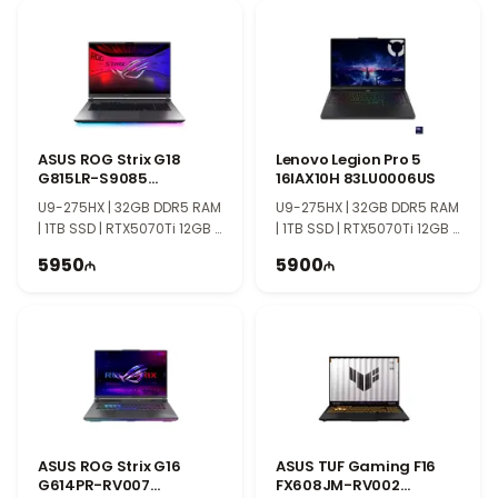
ASUS ROG Strix G18
Lenovo Legion Pro 5
G815LR-S9085
16IAX10H 83LU0006US
90NR0LT1-M00390
U9-275HX | 32GB DDR5 RAM
U9-275HX | 32GB DDR5 RAM
| 1TB SSD | RTX5070Ti 12GB |
| 1TB SSD | RTX5070Ti 12GB |
18" 2.5K | 240Hz
16″ WQXGA | 165Hz | Win11
5950
5900
ASUS ROG Strix G16
ASUS TUF Gaming F16
G614PR-RV007
FX608JM-RV002