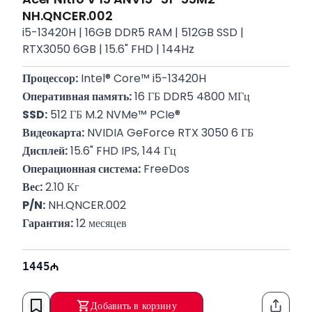
NH.QNCER.002
i5-13420H | 16GB DDR5 RAM | 512GB SSD |
RTX3050 6GB | 15.6" FHD | 144Hz
Процессор:
 Intel® Core™ i5-13420H
Оперативная память:
 16 ГБ DDR5 4800 МГц
SSD:
 512 ГБ M.2 NVMe™ PCIe®
Видеокарта:
 NVIDIA GeForce RTX 3050 6 ГБ
Дисплей:
 15.6" FHD IPS, 144 Гц
Операционная система:
 FreeDos
Вес:
 2.10 Кг
P/N:
 NH.QNCER.002
Гарантия:
 12 месяцев
1445
Добавить в корзину