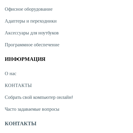
удобным решением для работы, учёбы и профессиональных
задач.
Офисное оборудование
Для кого подходит этот ноутбук?
Адаптеры и переходники
Данная модель отлично подходит для геймеров,
программистов, дизайнеров, инженеров и
Аксессуары для ноутбуков
пользователей, которым требуется высокая мощность.
Благодаря современным характеристикам ноутбук
Программное обеспечение
остаётся актуальным длительное время и обеспечивает
отличные возможности для различных задач.
ИНФОРМАЦИЯ
О нас
КОНТАКТЫ
Собрать свой компьютер онлайн!
Часто задаваемые вопросы
КОНТАКТЫ