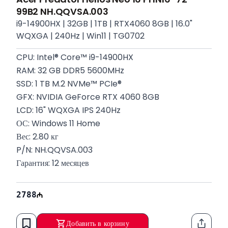
99B2 NH.QQVSA.003
i9-14900HX | 32GB | 1TB | RTX4060 8GB | 16.0"
WQXGA | 240Hz | Win11 | TG0702
CPU: Intel® Core™ i9-14900HX
RAM: 32 GB DDR5 5600MHz
SSD: 1 TB M.2 NVMe™ PCIe®
GFX: NVIDIA GeForce RTX 4060 8GB
LCD: 16" WQXGA IPS 240Hz
ОС: Windows 11 Home
Вес: 2.80 кг
P/N: NH.QQVSA.003
Гарантия: 12 месяцев
2788
Добавить в корзину