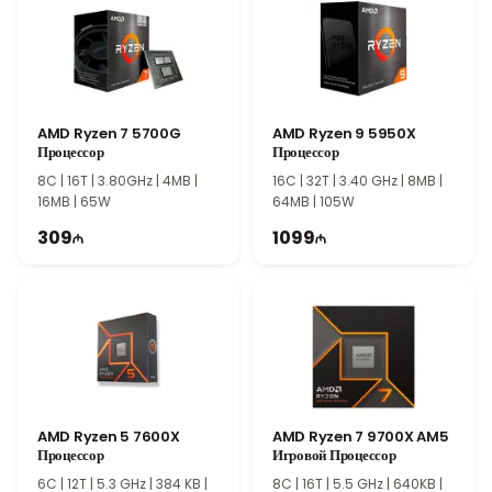
Высокая производительность сохраняется даже при
интенсивных нагрузках.
Преимущества AMD Ryzen 7 7800X3D
Благодаря теплопакету 120 Вт AMD Ryzen 7 7800X3D станет
отличным выбором для игровых компьютеров и
AMD Ryzen 7 5700G
AMD Ryzen 9 5950X
профессиональных рабочих станций. Процессор сочетает
Процессор
Процессор
высокую производительность, надежность и поддержку
8C | 16T | 3.80GHz | 4MB |
16C | 32T | 3.40 GHz | 8MB |
современных технологий, обеспечивая стабильную работу в
16MB | 65W
64MB | 105W
любых сценариях использования.
309
1099
AMD Ryzen 5 7600X
AMD Ryzen 7 9700X AM5
Процессор
Игровой Процессор
6C | 12T | 5.3 GHz | 384 KB |
8C | 16T | 5.5 GHz | 640KB |