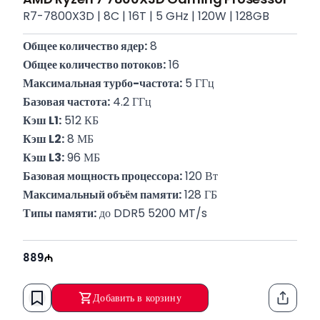
R7-7800X3D | 8C | 16T | 5 GHz | 120W | 128GB
Общее количество ядер:
 8
Общее количество потоков:
 16
Максимальная турбо-частота:
 5 ГГц
Базовая частота:
 4.2 ГГц
Кэш L1:
 512 КБ
Кэш L2:
 8 МБ
Кэш L3:
 96 МБ
Базовая мощность процессора:
 120 Вт
Максимальный объём памяти:
 128 ГБ
Типы памяти:
 до DDR5 5200 MT/s
Поддерживаемый сокет:
 AM5
Гарантия:
 12 месяцев
889
Добавить в корзину
Функци