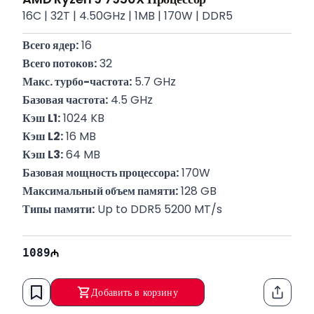
16C | 32T | 4.50GHz | 1MB | 170W | DDR5
Всего ядер:
 16
Всего потоков:
 32
Макс. турбо-частота:
 5.7 GHz
Базовая частота:
 4.5 GHz
Кэш L1:
 1024 KB
Кэш L2:
 16 MB
Кэш L3:
 64 MB
Базовая мощность процессора:
 170W
Максимальный объем памяти:
 128 GB
Типы памяти:
 Up to DDR5 5200 MT/s
Поддерживаемые сокеты:
 AM5
Гарантия:
 12 месяцев
1089
Добавить в корзину
Функци