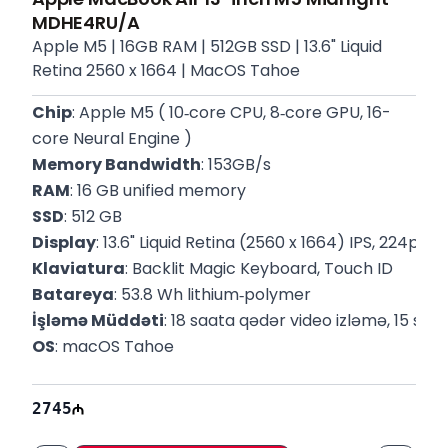
MDHE4RU/A
Apple M5 | 16GB RAM | 512GB SSD | 13.6" Liquid
Retina 2560 x 1664 | MacOS Tahoe
Chip
: Apple M5 ( 10‑core CPU, 8‑core GPU, 16-
core Neural Engine )
Memory Bandwidth
: 153GB/s
RAM
: 16 GB unified memory
SSD
: 512 GB
Display
: 13.6" Liquid Retina (2560 x 1664) IPS, 224ppi, 
Klaviatura
: Backlit Magic Keyboard, Touch ID
Batareya
: 53.8 Wh lithium‑polymer
İşləmə Müddəti
: 18 saata qədər video izləmə, 15 sa
OS
: macOS Tahoe
Portlar
: MagSafe 3 (charge), 2x Thunderbolt 4, 1x 3.
Wireless
: Wi-Fi 7, Bluetooth 6
2745
Вес
: 1.23 Kq