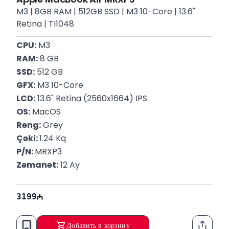
M3 | 8GB RAM | 512GB SSD | M3 10-Core | 13.6"
Retina | TI1048
CPU:
 M3
RAM:
 8 GB
SSD:
 512 GB
GFX:
 M3 10-Core
LCD:
 13.6" Retina (2560x1664) IPS
OS:
 MacOS
Rəng:
 Grey
Çəki: 
1.24 Kq
P/N: 
MRXP3
Zəmanət:
 12 Ay
3199
Добавить в корзину